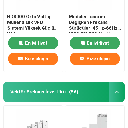
HD8000 Orta Voltaj
Modüler tasarım
Mühendislik VFD
Değişken Frekans
Sistemi Yüksek Güçlü
Sürücüleri 45Hz-66Hz
Vfds
IP54 30MWA ((tek),
60MVA ((paralel)
En iyi fiyat
En iyi fiyat
Bize ulaşın
Bize ulaşın
Vektör Frekans İnvertörü
(56)