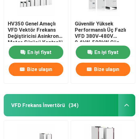
HV350 Genel Amaçlı
Güvenilir Yüksek
VFD Vektör Frekans
Performanslı Üç Fazlı
Değiştiricisi Asinkron
VFD 380V-480V
Motor Sürücü Kontrolü
0.4kW-500kW Güç
İçin Değişken Frekans
aralığı
En iyi fiyat
En iyi fiyat
Değiştiricisi
Bize ulaşın
Bize ulaşın
VFD Frekans İnvertörü
(34)