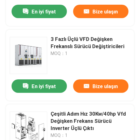
En iyi fiyat
Bize ulaşın
3 Fazlı Üçlü VFD Değişken
Frekanslı Sürücü Değiştiricileri
MOQ：1
En iyi fiyat
Bize ulaşın
Çeşitli Adım Hız 30Kw/40hp Vfd
Değişken Frekans Sürücü
Inverter Üçlü Çıktı
MOQ：1