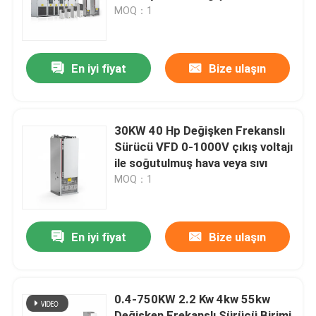
Sürüsü
MOQ：1
Hakkımızda
En iyi fiyat
Bize ulaşın
Fabrika turu
Kalite Kontrolü
30KW 40 Hp Değişken Frekanslı
Sürücü VFD 0-1000V çıkış voltajı
ile soğutulmuş hava veya sıvı
Bizimle İletişim
MOQ：1
Haberler
En iyi fiyat
Bize ulaşın
Bir İndirim İste
0.4-750KW 2.2 Kw 4kw 55kw
VFD Değişken Frekans Sürücüsü
Değişken Frekanslı Sürücü Birimi