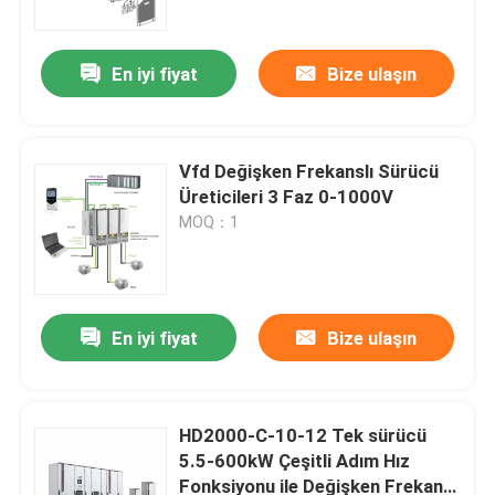
En iyi fiyat
Bize ulaşın
Vfd Değişken Frekanslı Sürücü
Üreticileri 3 Faz 0-1000V
MOQ：1
En iyi fiyat
Bize ulaşın
Evde
Ürün
HD2000-C-10-12 Tek sürücü
5.5-600kW Çeşitli Adım Hız
Fonksiyonu ile Değişken Frekans
Videolar