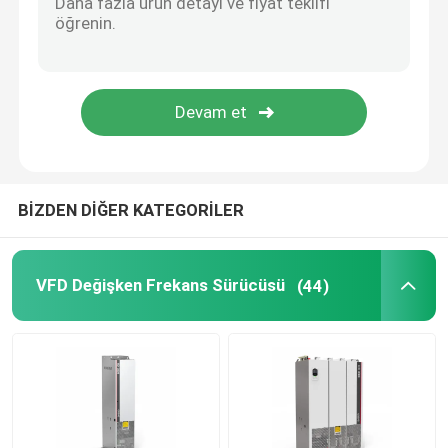
güneş hibrit invertör
BİZDEN DİĞER KATEGORİLER
VFD Değişken Frekans Sürücüsü
(44)