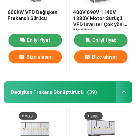
600kW VFD Değişken
400V 690V 1140V
Frekanslı Sürücü
1380V Motor Sürüşü
VFD Inverter Çok yönlü
Modüler
En iyi fiyat
En iyi fiyat
Bize ulaşın
Bize ulaşın
Değişken Frekans Dönüştürücü
(39)