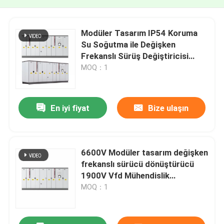
Modüler Tasarım IP54 Koruma
Su Soğutma ile Değişken
Frekanslı Sürüş Değiştiricisi
Madencilik ve Kalkıtma için
MOQ：1
En iyi fiyat
Bize ulaşın
6600V Modüler tasarım değişken
frekanslı sürücü dönüştürücü
1900V Vfd Mühendislik
dönüştürücü
MOQ：1