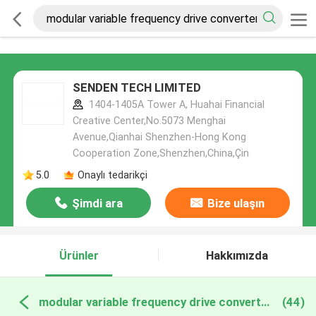
SENDEN TECH LIMITED
1404-1405A Tower A, Huahai Financial
Creative Center,No.5073 Menghai
Avenue,Qianhai Shenzhen-Hong Kong
Cooperation Zone,Shenzhen,China,Çin
5.0
Onaylı tedarikçi
Şimdi ara
Bize ulaşın
Ürünler
Hakkımızda
modular variable frequency drive converter çevrimiçi üretim
(44)