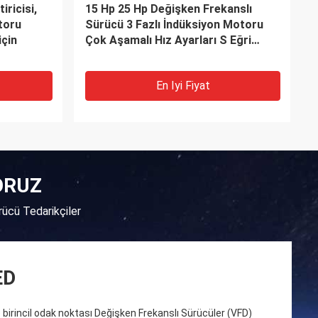
ricisi,
15 Hp 25 Hp Değişken Frekanslı
toru
Sürücü 3 Fazlı İndüksiyon Motoru
için
Çok Aşamalı Hız Ayarları S Eğri
Hızlandırma
En Iyi Fiyat
YORUZ
ücü Tedarikçiler
ED
 birincil odak noktası Değişken Frekanslı Sürücüler (VFD)