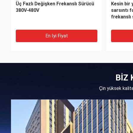
Üç Fazlı Değişken Frekanslı Sürücü
Kesin bir 
380V-480V
sarsıntı f
frekanslı
En Iyi Fiyat
BİZ 
Çin yüksek kali