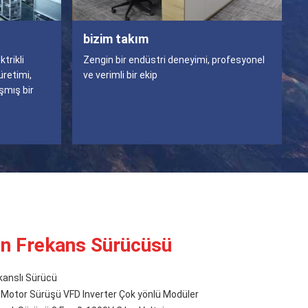
bizim takım
trikli
Zengin bir endüstri deneyimi, profesyonel
üretimi,
ve verimli bir ekip
şmış bir
n Frekans Sürücüsü
kanslı Sürücü
otor Sürüşü VFD Inverter Çok yönlü Modüler