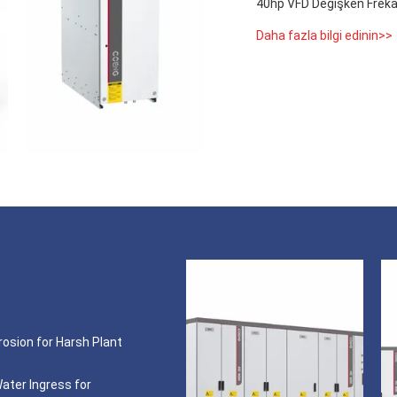
40hp VFD Değişken Frekan
Daha fazla bilgi edinin>>
rosion for Harsh Plant
ater Ingress for