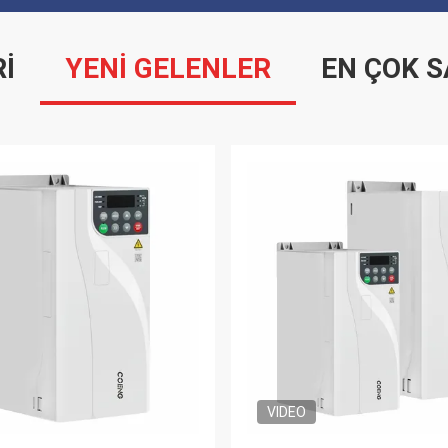
I
YENİ GELENLER
EN ÇOK 
VIDEO