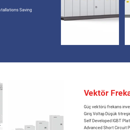
tallations Saving
Vektör Freka
Güç vektörü frekans inve
Giriş Voltajı Düşük titreş
Self Developed IGBT Pl
Advanced Short Circuit 