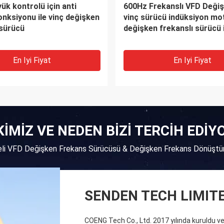
yük kontrolü için anti
600Hz Frekanslı VFD Değişti
onksiyonu ile vinç değişken
vinç sürücü indüksiyon mo
 sürücü
değişken frekanslı sürücü 
En Iyi Fiyat
En Iyi Fiyat
KİMİZ VE NEDEN BİZİ TERCİH EDİ
teli VFD Değişken Frekans Sürücüsü & Değişken Frekans Dönüştür
SENDEN TECH LIMIT
COENG Tech Co., Ltd. 2017 yılında kuruldu ve