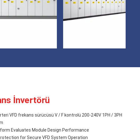
ns İnvertörü
rteri VFD frekans sürücüsü V / F kontrolü 200-240V 1PH / 3PH
im
atform Evaluates Module Design Performance
Protection for Secure VFD System Operation