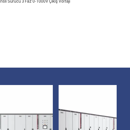
slı Sürücü 3 Faz 0-1000V Çıkış Voltajı