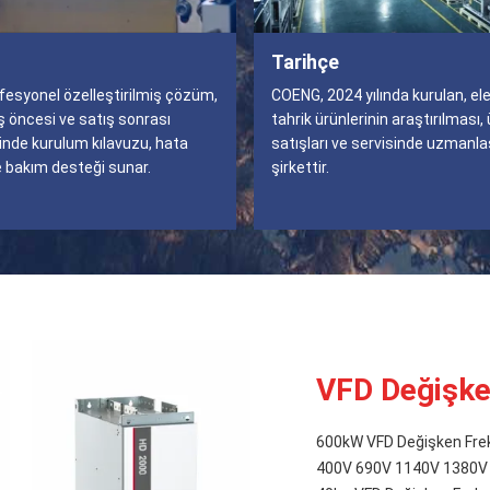
Tarihçe
esyonel özelleştirilmiş çözüm,
COENG, 2024 yılında kurulan, elek
ış öncesi ve satış sonrası
tahrik ürünlerinin araştırılması, 
inde kurulum kılavuzu, hata
satışları ve servisinde uzmanla
 bakım desteği sunar.
şirkettir.
VFD Değişke
600kW VFD Değişken Fre
400V 690V 1140V 1380V M