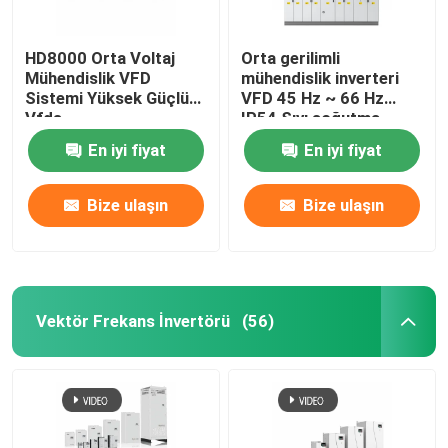
HD8000 Orta Voltaj
Orta gerilimli
Mühendislik VFD
mühendislik inverteri
Sistemi Yüksek Güçlü
VFD 45 Hz ~ 66 Hz
Vfds
IP54 Sıvı soğutma
En iyi fiyat
En iyi fiyat
Bize ulaşın
Bize ulaşın
Vektör Frekans İnvertörü
(56)