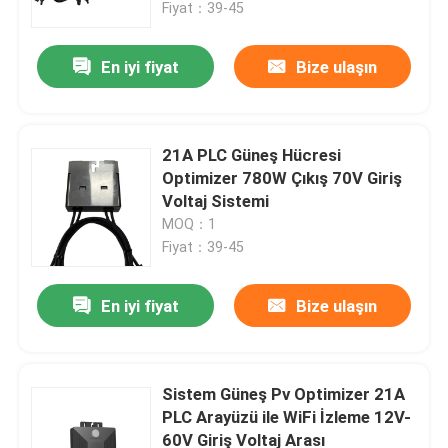
Fiyat：39-45
En iyi fiyat
Bize ulaşın
21A PLC Güneş Hücresi
Optimizer 780W Çıkış 70V Giriş
Voltaj Sistemi
MOQ：1
Fiyat：39-45
En iyi fiyat
Bize ulaşın
Evde
Ürün
Sistem Güneş Pv Optimizer 21A
PLC Arayüzü ile WiFi İzleme 12V-
60V Giriş Voltaj Arası
Videolar