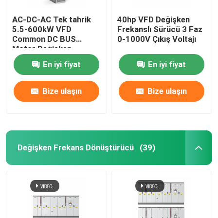
AC-DC-AC Tek tahrik
40hp VFD Değişken
5.5-600kW VFD
Frekanslı Sürücü 3 Faz
Common DC BUS
0-1000V Çıkış Voltajı
Motor Değişken
Frekanslı Taşıma
En iyi fiyat
En iyi fiyat
Bize ulaşın
Bize ulaşın
Değişken Frekans Dönüştürücü
(39)