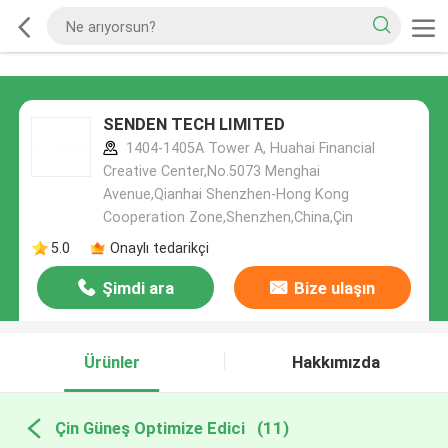
SENDEN TECH LIMITED
1404-1405A Tower A, Huahai Financial
Creative Center,No.5073 Menghai
Avenue,Qianhai Shenzhen-Hong Kong
Cooperation Zone,Shenzhen,China,Çin
5.0
Onaylı tedarikçi
Şimdi ara
Bize ulaşın
Ürünler
Hakkımızda
Çin Güneş Optimize Edici
(11)