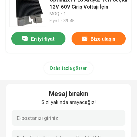
12V-60V Giriş Voltajı İçin
MOQ：1
Değişken Frekans Dönüştürücü
Fiyat：39-45
Vektör Frekans İnvertörü
En iyi fiyat
Bize ulaşın
VFD Frekans İnvertörü
Daha fazla göster
Frekans Sürücü İnvertörü
Mesaj bırakın
Variable Frequency Drive for Crane (Kran için değişken 
Sizi yakında arayacağız!
Yenilenebilir Enerji Depolama EV Şarj İstasyonu
Güneş Optimize Edici