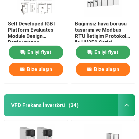
Self Developed IGBT
Bağımsız hava borusu
Platform Evaluates
tasarımı ve Modbus
Module Design
RTU İletişim Protokolü
Performance
ile HV350 Serisi
Inverter
En iyi fiyat
En iyi fiyat
50Hz/60Hz±5% Giriş
Frekansı
Bize ulaşın
Bize ulaşın
VFD Frekans İnvertörü
(34)