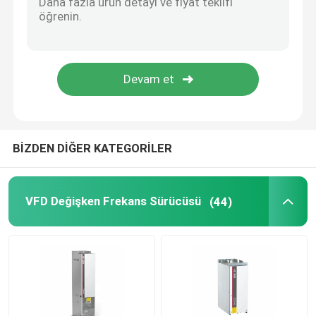
güneş hibrit invertör
BİZDEN DİĞER KATEGORİLER
VFD Değişken Frekans Sürücüsü
(44)