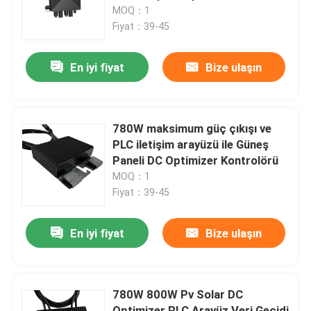
MOQ：1
Fiyat：39-45
Hakkımızda
En iyi fiyat
Bize ulaşın
Fabrika turu
Kalite Kontrolü
780W maksimum güç çıkışı ve
PLC iletişim arayüzü ile Güneş
Paneli DC Optimizer Kontrolörü
Bizimle İletişim
MOQ：1
Fiyat：39-45
Haberler
En iyi fiyat
Bize ulaşın
Bir İndirim İste
780W 800W Pv Solar DC
VFD Değişken Frekans Sürücüsü
Optimizer PLC Arayüz Veri Geçidi