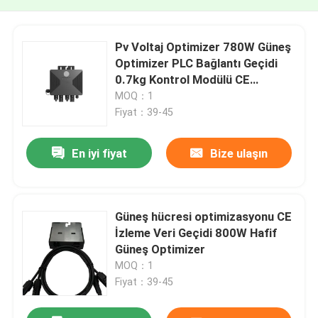
Pv Voltaj Optimizer 780W Güneş
Optimizer PLC Bağlantı Geçidi
0.7kg Kontrol Modülü CE
Sertifikalı
MOQ：1
Fiyat：39-45
En iyi fiyat
Bize ulaşın
Güneş hücresi optimizasyonu CE
İzleme Veri Geçidi 800W Hafif
Güneş Optimizer
MOQ：1
Fiyat：39-45