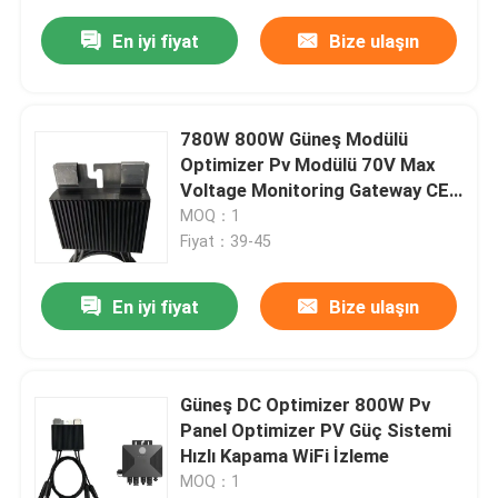
En iyi fiyat
Bize ulaşın
780W 800W Güneş Modülü
Optimizer Pv Modülü 70V Max
Voltage Monitoring Gateway CE
Sertifikalı
MOQ：1
Fiyat：39-45
En iyi fiyat
Bize ulaşın
Güneş DC Optimizer 800W Pv
Panel Optimizer PV Güç Sistemi
Hızlı Kapama WiFi İzleme
MOQ：1