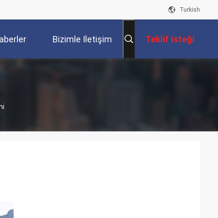
Turkish
aberler
Bizimle Iletişim
Teklif Isteği
Kur
mi