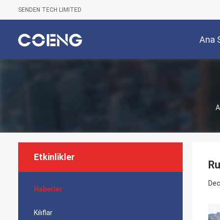
SENDEN TECH LIMITED
Ana 
A
Etkinlikler
Ru
Dec
Haberler
Kılıflar