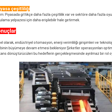
yasa çeşitliliği
lim: Piyasada gittikçe daha fazla çeşitlilik var ve sektöre daha fazla oy
ulama yelpazesi için daha erişilebilir hale getirmek.
nuçlar
el olarak, endüstriyel otomasyon, enerji verimliliği girişimleri ve tekn
ebinin büyümeye devam etmesi bekleniyor.Şirketler operasyonları optimi
kans dönüştürücüleri bu hedeflerin gerçekleşmesinde ayrılmaz bir rol o