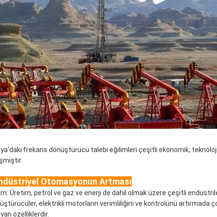
ya'daki frekans dönüştürücü talebi eğilimleri çeşitli ekonomik, teknoloj
şmiştir.
ndüstriyel Otomasyonun Artması
lim: Üretim, petrol ve gaz ve enerji de dahil olmak üzere çeşitli endüst
üştürücüler, elektrikli motorların verimliliğini ve kontrolünü artırmada ç
yan özelliklerdir.