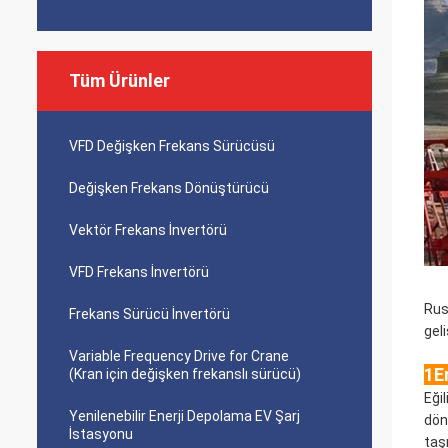
Tüm Ürünler
VFD Değişken Frekans Sürücüsü
Değişken Frekans Dönüştürücü
Vektör Frekans İnvertörü
VFD Frekans İnvertörü
Rus
Frekans Sürücü İnvertörü
geli
Variable Frequency Drive for Crane
1E
(Kran için değişken frekanslı sürücü)
Eği
Yenilenebilir Enerji Depolama EV Şarj
dön
İstasyonu
taşı