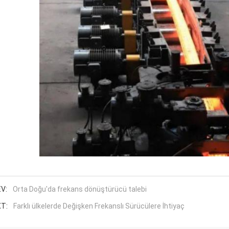
V:
Orta Doğu'da frekans dönüştürücü talebi
T:
Farklı ülkelerde Değişken Frekanslı Sürücülere İhtiyaç