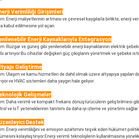
erji Verimliliği Girişimleri
im: Enerji maliyetlerinin artması ve çevresel kaygılarla birlikte, enerji 
la kabul edilmesine yol açan.
enilenebilir Enerji Kaynaklarıyla Entegrasyon
lim: Rüzgar ve güneş gibi yenilenebilir enerji kaynaklarının elektrik şe
ebi artırıyor.Bu cihazlar değişken güç çıkışlarını yönetmek ve şebeke istik
ltyapı Geliştirme
lim: Ulaşım ve kamu hizmetleri de dahil olmak üzere altyapıya yapılan d
ırıyor.ve HVAC sistemleri daha yaygın hale geliyor.
eknolojik Gelişmeler
im: Daha verimli ve kompakt frekans dönüştürücülerin geliştirilmesi gibi t
trol ve IoT yeteneklerinin tanıtımı da daha iyi izleme ve yönetimi sağlar.
üzenleyici Destek
lim: Enerji verimliliğini ve emisyon azaltımını teşvik eden hükümet poli
ümesini kolaylaştırıyor.Enerji verimli teknolojilerin kullanılmasına yönel