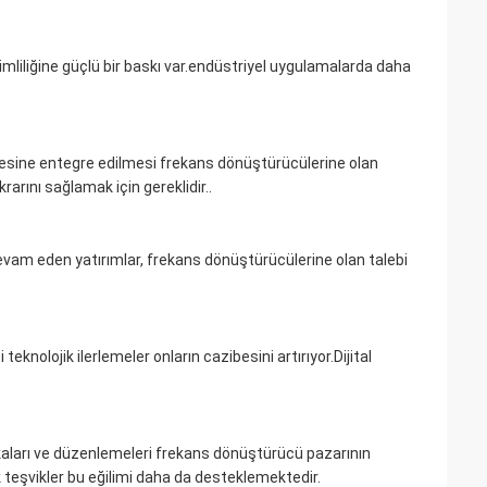
verimliliğine güçlü bir baskı var.endüstriyel uygulamalarda daha
bekesine entegre edilmesi frekans dönüştürücülerine olan
rarını sağlamak için gereklidir..
evam eden yatırımlar, frekans dönüştürücülerine olan talebi
eknolojik ilerlemeler onların cazibesini artırıyor.Dijital
tikaları ve düzenlemeleri frekans dönüştürücü pazarının
ik teşvikler bu eğilimi daha da desteklemektedir.