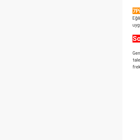
7Pi
Eği
uyg
So
Gen
tal
fre