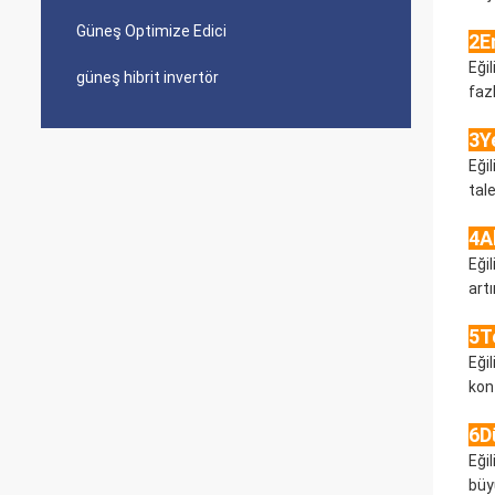
Güneş Optimize Edici
2En
Eğil
güneş hibrit invertör
faz
3Y
Eği
tal
4A
Eği
art
5T
Eğil
kon
6D
Eği
büy