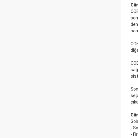
Gün
COE
pan
den
pan
COE
diğe
COE
sağl
sis
Son
seç
çık
Gün
Sol
- S
- F