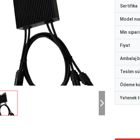
Sertifika
Model nu
Min sipari
Fiyat
Ambalaj bi
Teslim sü
Ödeme ko
Yetenek t