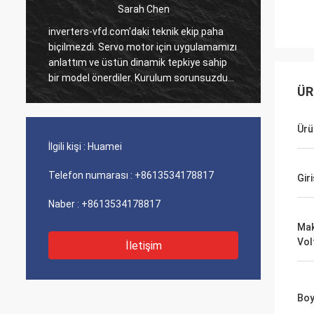
Sarah Chen
i
inverters-vfd.com'daki teknik ekip paha
Çoklu P
biçilmezdi. Servo motor için uygulamamızı
verdiği
anlattım ve üstün dinamik tepkiye sahip
tamamla
bir model önerdiler. Kurulum sorunsuzdu
Bunları
ÜR
ve hassasiyet döngü sürelerimizi
sistem
iyileştirdi. Uzman rehberliği ve yüksek
Lojisti
performanslı bir ürün!
perfor
Ürü
soruns
İlgili kişi :
Huamei
Telefon numarası :
+8613534178817
Giri
Naber :
+8613534178817
Mak
Vol
İletişim
Boy