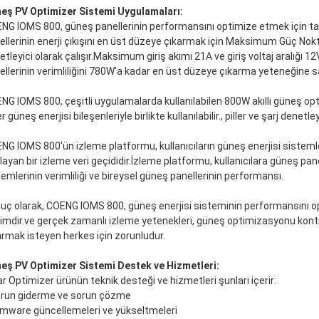
eş PV Optimizer Sistemi Uygulamaları:
NG IOMS 800, güneş panellerinin performansını optimize etmek için ta
ellerinin enerji çıkışını en üst düzeye çıkarmak için Maksimum Güç Nokt
etleyici olarak çalışır.Maksimum giriş akımı 21A ve giriş voltaj aralığı
ellerinin verimliliğini 780W'a kadar en üst düzeye çıkarma yeteneğine sa
NG IOMS 800, çeşitli uygulamalarda kullanılabilen 800W akıllı güneş op
r güneş enerjisi bileşenleriyle birlikte kullanılabilir., piller ve şarj denetleyi
NG IOMS 800'ün izleme platformu, kullanıcıların güneş enerjisi sisteml
ayan bir izleme veri geçididir.İzleme platformu, kullanıcılara güneş panelle
temlerinin verimliliği ve bireysel güneş panellerinin performansı.
uç olarak, COENG IOMS 800, güneş enerjisi sisteminin performansını 
imdir.ve gerçek zamanlı izleme yetenekleri, güneş optimizasyonu kontro
armak isteyen herkes için zorunludur.
eş PV Optimizer Sistemi Destek ve Hizmetleri:
ar Optimizer ürünün teknik desteği ve hizmetleri şunları içerir:
orun giderme ve sorun çözme
irmware güncellemeleri ve yükseltmeleri