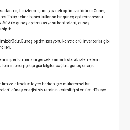
sarlanmış bir izleme güneş paneli optimizatörüdür.Güneş
ası Takip teknolojisini kullanan bir güneş optimizasyonu
 12V-60V ile güneş optimizasyonu kontrolörü, güneş
hiptir.
timizörüdür.Güneş optimizasyonu kontrolörü, inverterler gibi
cileri.
erinin performansını gerçek zamanlı olarak izlemelerini
rinin enerji çıkışı gibi bilgiler sağlar., güneş enerjisi
optimize etmek isteyen herkes için mükemmel bir
lörü güneş enerjisi sisteminin verimliliğini en üst düzeye