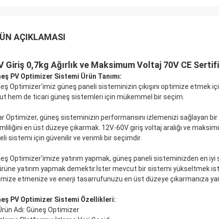
ÜN AÇIKLAMASI
V Giriş 0,7kg Ağırlık ve Maksimum Voltaj 70V CE Sertif
eş PV Optimizer Sistemi Ürün Tanımı:
eş Optimizer'imiz güneş paneli sisteminizin çıkışını optimize etmek iç
ut hem de ticari güneş sistemleri için mükemmel bir seçim.
ar Optimizer, güneş sisteminizin performansını izlemenizi sağlayan bir 
imliliğini en üst düzeye çıkarmak. 12V-60V giriş voltaj aralığı ve maksim
li sistemi için güvenilir ve verimli bir seçimdir.
eş Optimizer'imize yatırım yapmak, güneş paneli sisteminizden en iyi ş
 ürüne yatırım yapmak demektir.İster mevcut bir sistemi yükseltmek is
imize etmenize ve enerji tasarrufunuzu en üst düzeye çıkarmanıza yar
eş PV Optimizer Sistemi Özellikleri:
Ürün Adı: Güneş Optimizer