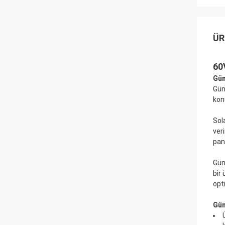
ÜR
60
Gün
Gün
kon
Sol
ver
pane
Gün
bir
opt
Gün