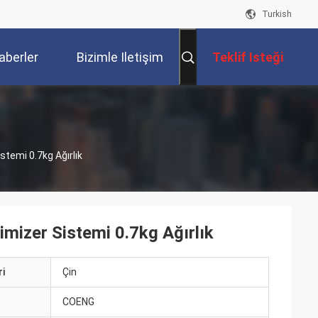
Turkish
aberler
Bizimle Iletişim
Teklif Isteği
Kur
temi 0.7kg Ağırlık
mizer Sistemi 0.7kg Ağırlık
i
Çin
ı
COENG