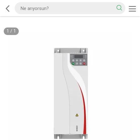
1
/
1