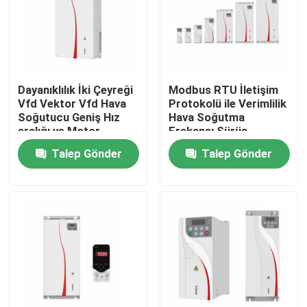
Hakkımızda
Fabrika turu
Dayanıklılık İki Çeyreği
Modbus RTU İletişim
Vfd Vektor Vfd Hava
Protokolü ile Verimlilik
Soğutucu Geniş Hız
Hava Soğutma
Kalite Kontrolü
aralığı ve Motor
Frekansı Sürüş
Sürüşü için Kesin
Değiştiricisi Kabineti
Talep Gönder
Talep Gönder
Kontrol
Bizimle İletişim
Haberler
Bir İndirim İste
VFD Değişken Frekans Sürücüsü