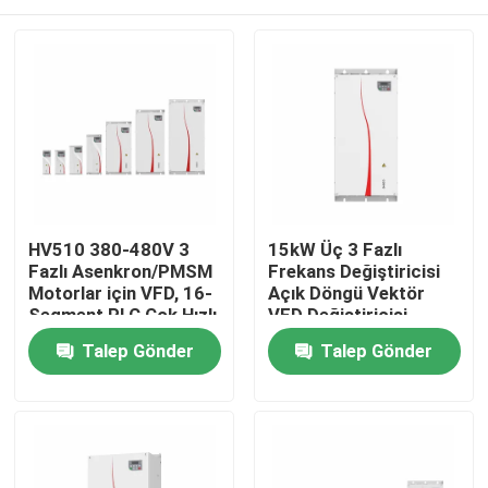
HV510 380-480V 3
15kW Üç 3 Fazlı
Fazlı Asenkron/PMSM
Frekans Değiştiricisi
Motorlar için VFD, 16-
Açık Döngü Vektör
Segment PLC Çok Hızlı
VFD Değiştiricisi
Çalışmayı Destekler
Evde
Talep Gönder
Talep Gönder
Ürün
Videolar