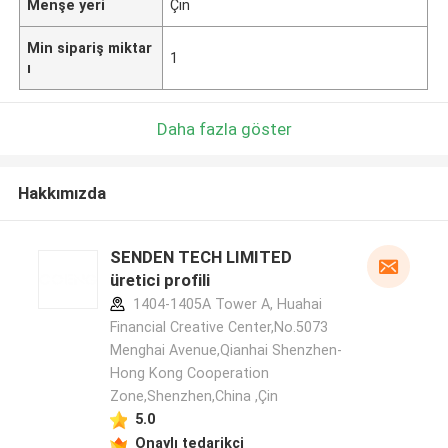
Menşe yeri
Çin
Min sipariş miktar
1
ı
Daha fazla göster
Hakkımızda
SENDEN TECH LIMITED
üretici profili
1404-1405A Tower A, Huahai
Financial Creative Center,No.5073
Menghai Avenue,Qianhai Shenzhen-
Hong Kong Cooperation
Zone,Shenzhen,China ,Çin
5.0
Onaylı tedarikçi