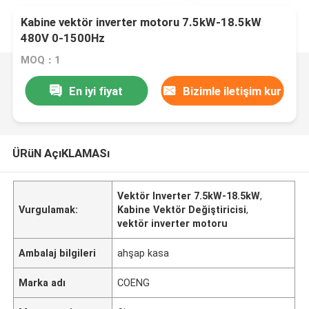
Kabine vektör inverter motoru 7.5kW-18.5kW
480V 0-1500Hz
MOQ：1
En iyi fiyat
Bizimle iletişim kur
ÜRüN AçıKLAMASı
Vektör Inverter 7.5kW-18.5kW
,
Vurgulamak:
Kabine Vektör Değiştiricisi
,
vektör inverter motoru
Ambalaj bilgileri
ahşap kasa
Marka adı
COENG