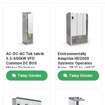
AC-DC-AC Tek tahrik
Environmentally
5.5-600kW VFD
Adaptive HD2000
Common DC BUS
Systems: Operates
Motor Değişken
from -25°C to +65°C
Frekanslı Taşıma
and Humidity Up to
Evde
Talep Gönder
Talep Gönder
85%
Ürün
Videolar