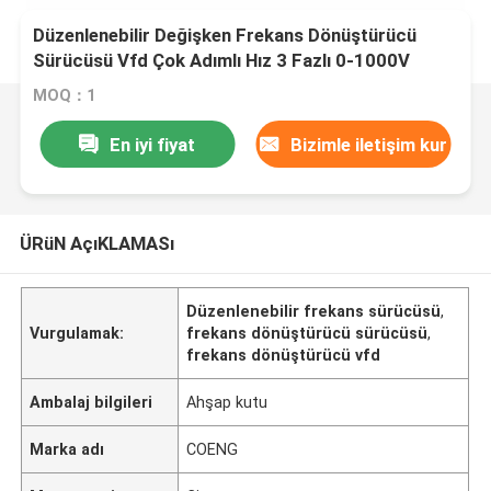
Düzenlenebilir Değişken Frekans Dönüştürücü
Sürücüsü Vfd Çok Adımlı Hız 3 Fazlı 0-1000V
MOQ：1
En iyi fiyat
Bizimle iletişim kur
ÜRüN AçıKLAMASı
Düzenlenebilir frekans sürücüsü
,
Vurgulamak:
frekans dönüştürücü sürücüsü
,
frekans dönüştürücü vfd
Ambalaj bilgileri
Ahşap kutu
Marka adı
COENG