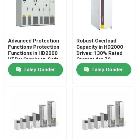
Hakkımızda
Fabrika turu
Advanced Protection
Robust Overload
Functions Protection
Capacity in HD2000
Functions in HD2000
Drives: 130% Rated
Kalite Kontrolü
VFDs: Overheat, Soft-
Current for 70
Start, and IGBT Safety
Seconds
Talep Gönder
Talep Gönder
Bizimle İletişim
Haberler
Bir İndirim İste
VFD Değişken Frekans Sürücüsü