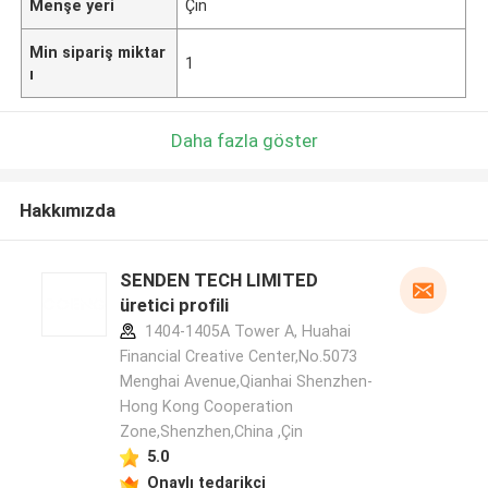
Menşe yeri
Çin
Min sipariş miktar
1
ı
Daha fazla göster
Hakkımızda
SENDEN TECH LIMITED
üretici profili
1404-1405A Tower A, Huahai
Financial Creative Center,No.5073
Menghai Avenue,Qianhai Shenzhen-
Hong Kong Cooperation
Zone,Shenzhen,China ,Çin
5.0
Onaylı tedarikçi