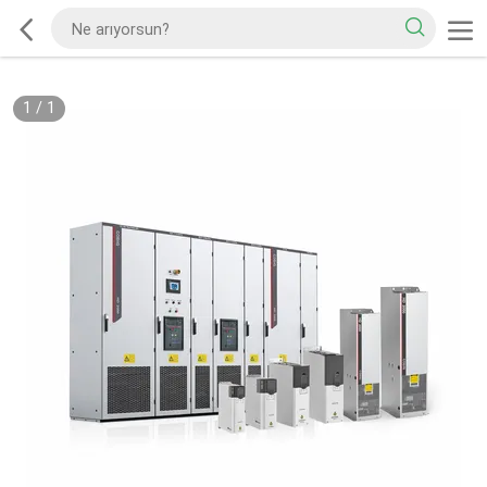
1
/
1