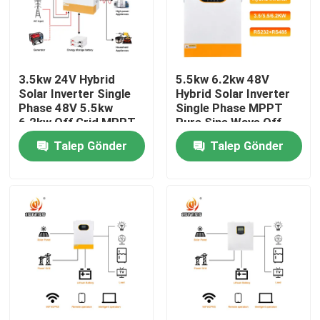
Hakkımızda
3.5kw 24V Hybrid
5.5kw 6.2kw 48V
Fabrika turu
Solar Inverter Single
Hybrid Solar Inverter
Phase 48V 5.5kw
Single Phase MPPT
6.2kw Off Grid MPPT
Pure Sine Wave Off
Kalite Kontrolü
Pure Sine Wave With
Grid Solar Inverter
Talep Gönder
Talep Gönder
Lithium Battery
Fast 10ms Transfer
Activation
Time
Bizimle İletişim
Haberler
Bir İndirim İste
VFD Değişken Frekans Sürücüsü