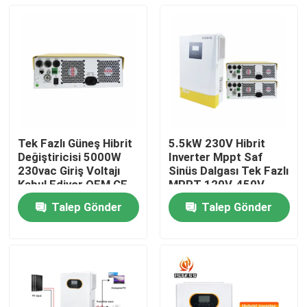
Tek Fazlı Güneş Hibrit
5.5kW 230V Hibrit
Değiştiricisi 5000W
Inverter Mppt Saf
230vac Giriş Voltajı
Sinüs Dalgası Tek Fazlı
Kabul Ediyor OEM CE
MPPT 120V-450V
IEC Sertifikalı
Otomatik Algılama
Talep Gönder
Talep Gönder
Evde
Ürün
Videolar