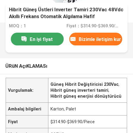
Hibrit Güneş Üstleri Inverter Tamiri 230Vac 48Vdc
Akıllı Frekans Otomatik Algılama Hafif
MOQ：1
Fiyat：$314.90-$369.90/Piece
En iyi fiyat
Bizimle iletişim kur
ÜRüN AçıKLAMASı
Güneş Hibrit Değiştiricisi 230Vac
,
Vurgulamak:
Hibrit güneş inverteri tamiri
,
Hibrit güneş enerjisi dönüştürücü
Ambalaj bilgileri
Karton, Palet
Fiyat
$314.90-$369.90/Piece