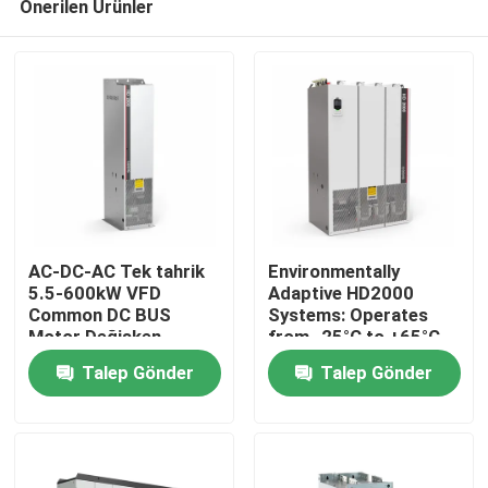
Önerilen Ürünler
AC-DC-AC Tek tahrik
Environmentally
5.5-600kW VFD
Adaptive HD2000
Common DC BUS
Systems: Operates
Motor Değişken
from -25°C to +65°C
Evde
Frekanslı Taşıma
and Humidity Up to
Talep Gönder
Talep Gönder
85%
Ürün
Videolar