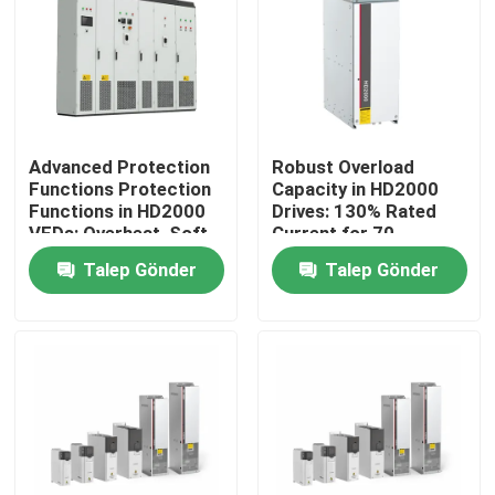
Hakkımızda
Fabrika turu
Advanced Protection
Robust Overload
Functions Protection
Capacity in HD2000
Kalite Kontrolü
Functions in HD2000
Drives: 130% Rated
VFDs: Overheat, Soft-
Current for 70
Start, and IGBT Safety
Seconds
Talep Gönder
Talep Gönder
Bizimle İletişim
Haberler
Bir İndirim İste
VFD Değişken Frekans Sürücüsü