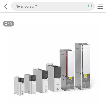
2
/
5