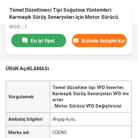
Temel Düzeltmeci Tipi Soğutma Yöntemleri
Karmaşık Sürüş Senaryoları için Motor Sürücü
VFD Değiştiricisi
MOQ：1
En iyi fiyat
Bizimle iletişim kur
ÜRüN AçıKLAMASı
Temel düzeltme tipi VFD Inverter
,
Karmaşık Sürüş Senaryoları VFD Inv
Vurgulamak:
erter
,
Motor Sürücü VFD Değiştiricisi
Ambalaj bilgileri
Ahşap kutu
Marka adı
COENG