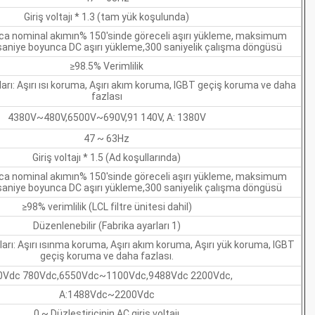
Giriş voltajı * 1.3 (tam yük koşulunda)
ca nominal akımın% 150'sinde göreceli aşırı yükleme, maksimum
 saniye boyunca DC aşırı yükleme,300 saniyelik çalışma döngüsü
≥98.5% Verimlilik
rı: Aşırı ısı koruma, Aşırı akım koruma, IGBT geçiş koruma ve daha
fazlası
4380V~480V,6500V~690V,91 140V, A: 1380V
47 ~ 63Hz
Giriş voltajı * 1.5 (Ad koşullarında)
ca nominal akımın% 150'sinde göreceli aşırı yükleme, maksimum
 saniye boyunca DC aşırı yükleme,300 saniyelik çalışma döngüsü
≥98% verimlilik (LCL filtre ünitesi dahil)
Düzenlenebilir (Fabrika ayarları 1)
rı: Aşırı ısınma koruma, Aşırı akım koruma, Aşırı yük koruma, IGBT
geçiş koruma ve daha fazlası.
0Vdc 780Vdc,6550Vdc~1100Vdc,9488Vdc 2200Vdc,
A:1488Vdc~2200Vdc
0 ~ Düzleştiricinin AC giriş voltajı