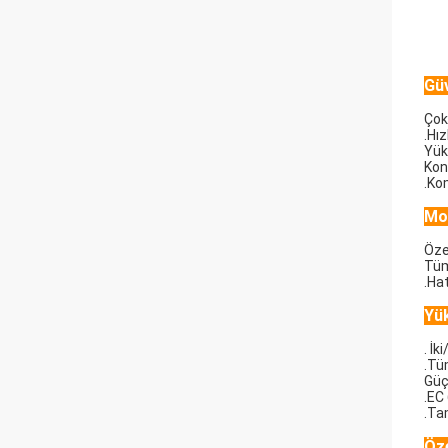
Güv
Çok
.Hı
Yük
Kont
.Ko
Mod
Öze
Tüm
.Hat
Yü
. İ
.Tü
Güçl
.EC
.Ta
Öze