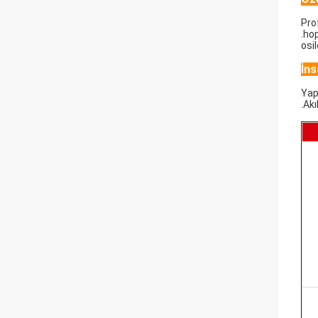
Pro
.hop
osi
İns
Yapı
.Ak