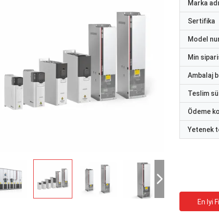
Marka ad
Sertifika
Model nu
Min sipari
Ambalaj bi
Teslim sü
Ödeme ko
Yetenek t
En Iyi F