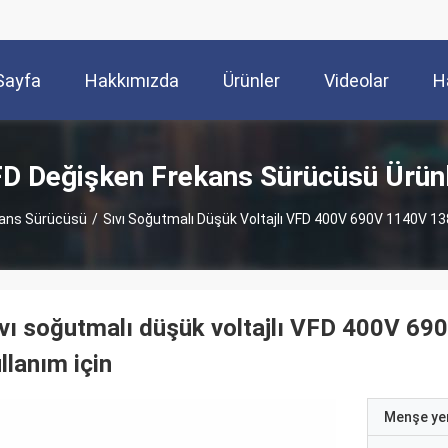
Sayfa
Hakkımızda
Ürünler
Videolar
H
D Değişken Frekans Sürücüsü Ürün
kans Sürücüsü
/
Sıvı Soğutmalı Düşük Voltajlı VFD 400V 690V 1140V 13
vı soğutmalı düşük voltajlı VFD 400V 
llanım için
Menşe yer