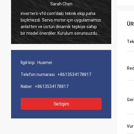
Sarah Chen
i
inverters-vfd.com'daki teknik ekip paha
Çoklu P
biçilmezdi. Servo motor için uygulamamızı
verdiği
ÜR
anlattım ve üstün dinamik tepkiye sahip
tamamla
bir model önerdiler. Kurulum sorunsuzdu
Bunları
ve hassasiyet döngü sürelerimizi
sistem
Tek
iyileştirdi. Uzman rehberliği ve yüksek
Lojisti
performanslı bir ürün!
perfor
soruns
İlgili kişi :
Huamei
Red
Telefon numarası :
+8613534178817
Naber :
+8613534178817
Ger
İletişim
Vur