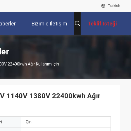
Turkish
aberler
Bizimle Iletişim
Teklif Isteği
Kur
ler
80V 22400kwh Ağır Kullanım Için
690V 1140V 1380V 22400kwh Ağır
i
Çin