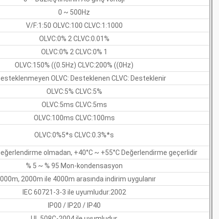
0 ~ 500Hz
V/F:1:50 OLVC:100 CLVC:1:1000
OLVC:0% 2 CLVC:0.01%
OLVC:0% 2 CLVC:0% 1
OLVC:150% ((0.5Hz) CLVC:200% ((0Hz)
Desteklenmeyen OLVC: Desteklenen CLVC: Desteklenir
OLVC:5% CLVC:5%
OLVC:5ms CLVC:5ms
OLVC:100ms CLVC:100ms
OLVC:0%5*s CLVC:0.3%*s
eğerlendirme olmadan, +40°C ~ +55°C Değerlendirme geçerlidir
% 5 ~ % 95 Mon-kondensasyon
000m, 2000m ile 4000m arasında indirim uygulanır
IEC 60721-3-3 ile uyumludur:2002
IP00 / IP20 / IP40
UL 508C-2004 ile uyumludur