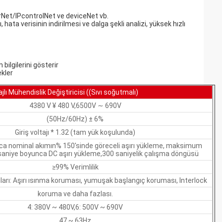
Net/lPcontrolNet ve deviceNet vb.
 hata verisinin indirilmesi ve dalga şekli analizi, yüksek hızlı
bilgilerini gösterir
ekler
lı Mühendislik Değiştiricisi ((Sıvı soğutmalı)
4380 V ¥ 480 V,6500V ∼ 690V
(50Hz/60Hz) ± 6%
Giriş voltajı * 1.32 (tam yük koşulunda)
ca nominal akımın% 150'sinde göreceli aşırı yükleme, maksimum
 saniye boyunca DC aşırı yükleme,300 saniyelik çalışma döngüsü
≥99% Verimlilik
arı: Aşırı ısınma koruması, yumuşak başlangıç koruması, Interlock
koruma ve daha fazlası.
4: 380V ~ 480V,6: 500V ~ 690V
47 ~ 63Hz