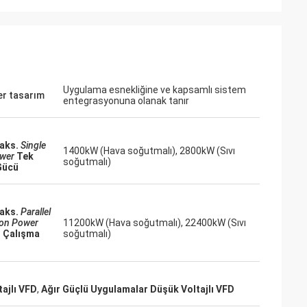
ite
Jake Miller
çin düşük
Montaj hattımızdaki kritik bir VFD değişimi
a ihtiyacımız
için inverters-vfd.com'a bir şans verdik.
e fısıltı
Ürün sadece mükemmel bir eşleşme
 tutarlı tork
olmakla kalmadı, aynı zamanda önceki
Uygulama esnekliğine ve kapsamlı sistem
dığımız bazı büyük
tedarikçimizden daha uygun fiyatlıydı.
r tasarım
entegrasyonuna olanak tanır
r ve maliyeti de
İstikrarı, sık sık yaşanan arıza
ulamalar için
sorunlarımızı ortadan kaldırdı. Olağanüstü
bir değer ve endüstriyel bileşenler için
aks.
Single
1400kW (Hava soğutmalı), 2800kW (Sıvı
güvenilir bir ortak.
ower
Tek
soğutmalı)
Gücü
aks.
Parallel
ion Power
11200kW (Hava soğutmalı), 22400kW (Sıvı
l Çalışma
soğutmalı)
ajlı VFD
,
Ağır Güçlü Uygulamalar Düşük Voltajlı VFD