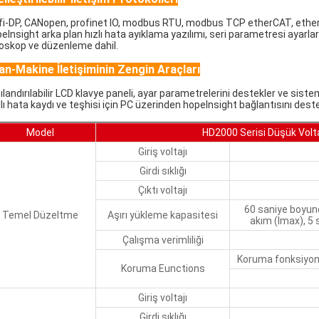
fi-DP, CANopen, profinet lO, modbus RTU, modbus TCP etherCAT, ether
elnsight arka plan hızlı hata ayıklama yazılımı, seri parametresi ayarları,
loskop ve düzenleme dahil.
an-Makine İletişiminin Zengin Araçları
landırılabilir LCD klavye paneli, ayar parametrelerini destekler ve sistem 
ıllı hata kaydı ve teşhisi için PC üzerinden hopelnsight bağlantısını dest
Model
HD2000 Serisi Düşük Voltaj
Giriş voltajı
Girdi sıklığı
Çıktı voltajı
60 saniye boyun
Temel Düzeltme
Aşırı yükleme kapasitesi
akım (Imax), 5
Çalışma verimliliği
Koruma fonksiyonl
Koruma Eunctions
Giriş voltajı
Girdi sıklığı