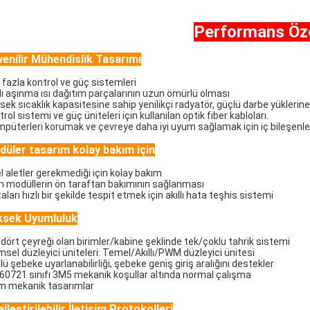
Performans Özel
enilir Mühendislik Tasarımı
 fazla kontrol ve güç sistemleri
zlı aşınma ısı dağıtım parçalarının uzun ömürlü olması
sek sıcaklık kapasitesine sahip yenilikçi radyatör, güçlü darbe yüklerine
rol sistemi ve güç üniteleri için kullanılan optik fiber kabloları.
mpüterleri korumak ve çevreye daha iyi uyum sağlamak için iç bileşenlerd
üler tasarım kolay bakım için
l aletler gerekmediği için kolay bakım
 modüllerin ön taraftan bakımının sağlanması
aları hızlı bir şekilde tespit etmek için akıllı hata teşhis sistemi
ksek Uyumluluk
ki/dört çeyreği olan birimler/kabine şeklinde tek/çoklu tahrik sistemi
msel düzleyici üniteleri: Temel/Akıllı/PWM düzleyici ünitesi
ü şebeke uyarlanabilirliği, şebeke geniş giriş aralığını destekler
 60721 sınıfı 3M5 mekanik koşullar altında normal çalışma
m mekanik tasarımlar
lleştirilebilir İletişim Protokolleri