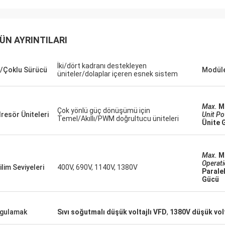
David "Big D" Kowalski
Emily Wh
LC üniteleri ve HMI'lar için
Hassas bir test ortamı i
miz sipariş, hatasız bir şekilde
gürültülü bir mil motorun
ÜN AYRINTILARI
ndı ve şaşırtıcı bir hızla gönderildi.
vardı. Satın aldığımız ünit
 entegre ettiğimizden beri, kontrol
sessizliğinde çalışıyor ve
İki/dört kadranı destekleyen
imizin iletişimi daha sağlam.
sağlıyor. Kalitesi, kullan
/Çoklu Sürücü
Modüle
üniteler/dolaplar içeren esnek sistem
kten ve bu bileşenlerin sağlam
markaları geride bırakıyo
mansından etkilendik. Baştan sona
çok daha düşük. Özel uyg
uz bir deneyimdi.
olağanüstü.
Max.
M
Çok yönlü güç dönüşümü için
resör Üniteleri
Unit P
Temel/Akıllı/PWM doğrultucu üniteleri
Ünite 
Max.
M
Operat
ilim Seviyeleri
400V, 690V, 1140V, 1380V
Parale
Gücü
gulamak
Sıvı soğutmalı düşük voltajlı VFD
,
1380V düşük volt