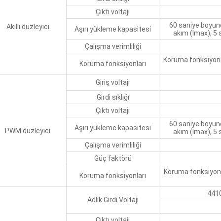
Çıktı voltajı
60 saniye boyun
Akıllı düzleyici
Aşırı yükleme kapasitesi
akım (Imax), 5
Çalışma verimliliği
Koruma fonksiyonla
Koruma fonksiyonları
Giriş voltajı
Girdi sıklığı
Çıktı voltajı
60 saniye boyun
Aşırı yükleme kapasitesi
PWM düzleyici
akım (Imax), 5
Çalışma verimliliği
Güç faktörü
Koruma fonksiyonla
Koruma fonksiyonları
441
Adlık Girdi Voltajı
Çıktı voltajı