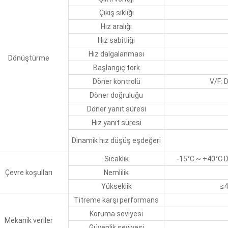
Çıkış sıklığı
Hız aralığı
Hız sabitliği
Hız dalgalanması
Dönüştürme
Başlangıç tork
Döner kontrolü
V/F: 
Döner doğruluğu
Döner yanıt süresi
Hız yanıt süresi
Dinamik hız düşüş eşdeğeri
Sıcaklık
-15°C ~ +40°C D
Çevre koşulları
Nemlilik
Yükseklik
≤4
Titreme karşı performans
Koruma seviyesi
Mekanik veriler
Güvenlik seviyesi