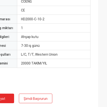
ı
COENG
CE
marası
HD2000-C-10-2
ş miktarı
1
lgileri
Ahşap kutu
resi
7-30 iş günü
şulları
L/C, T/T, Western Union
emini
20000 TAKIM/YIL
iyat
Şimdi Başvurun