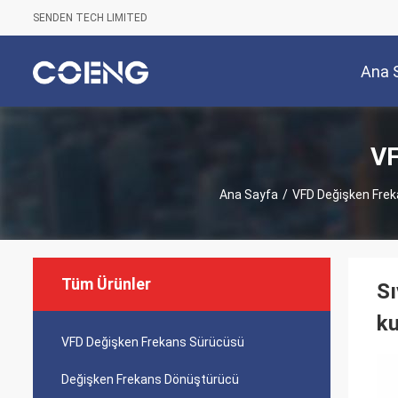
SENDEN TECH LIMITED
Ana 
VF
Ana Sayfa
/
VFD Değişken Fre
Tüm Ürünler
Sı
ku
VFD Değişken Frekans Sürücüsü
Değişken Frekans Dönüştürücü