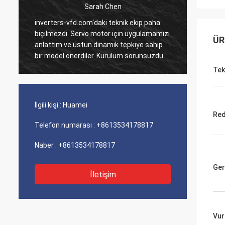
Sarah Chen
i
inverters-vfd.com'daki teknik ekip paha
Çoklu P
biçilmezdi. Servo motor için uygulamamızı
verdiği
ÜR
anlattım ve üstün dinamik tepkiye sahip
tamamla
bir model önerdiler. Kurulum sorunsuzdu
Bunları
ve hassasiyet döngü sürelerimizi
sistem
Tek
iyileştirdi. Uzman rehberliği ve yüksek
Lojisti
performanslı bir ürün!
perfor
soruns
İlgili kişi :
Huamei
Red
Telefon numarası :
+8613534178817
Naber :
+8613534178817
Ger
İletişim
Vur