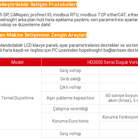
lleştirilebilir İletişim Protokolleri
fi-DP, CANopen, profinet lO, modbus RTU, modbus TCP etherCAT, ether
elnsight arka plan hızlı hata ayıklama yazılımı, seri parametresi ayarları,
loskop ve düzenleme dahil.
an-Makine İletişiminin Zengin Araçları
landırılabilir LCD klavye paneli, ayar parametrelerini destekler ve sistem 
ıllı hata kaydı ve teşhisi için PC üzerinden hopelnsight bağlantısını dest
Model
HD2000 Serisi Düşük Voltaj
Giriş voltajı
Girdi sıklığı
Çıktı voltajı
60 saniye boyun
Temel Düzeltme
Aşırı yükleme kapasitesi
akım (Imax), 5
Çalışma verimliliği
Koruma fonksiyonl
Koruma Eunctions
Giriş voltajı