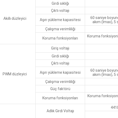
Girdi sıklığı
Çıktı voltajı
60 saniye boyun
Akıllı düzleyici
Aşırı yükleme kapasitesi
akım (Imax), 5
Çalışma verimliliği
Koruma fonksiyonla
Koruma fonksiyonları
Giriş voltajı
Girdi sıklığı
Çıktı voltajı
60 saniye boyun
Aşırı yükleme kapasitesi
PWM düzleyici
akım (Imax), 5
Çalışma verimliliği
Güç faktörü
Koruma fonksiyonla
Koruma fonksiyonları
441
Adlık Girdi Voltajı