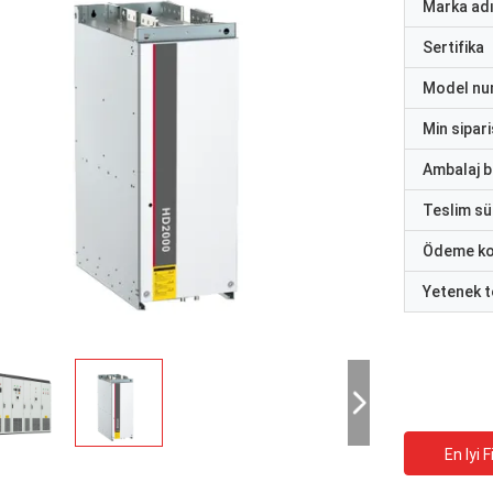
Marka ad
Sertifika
Model nu
Min sipari
Ambalaj bi
Teslim sü
Ödeme ko
Yetenek t
En Iyi F