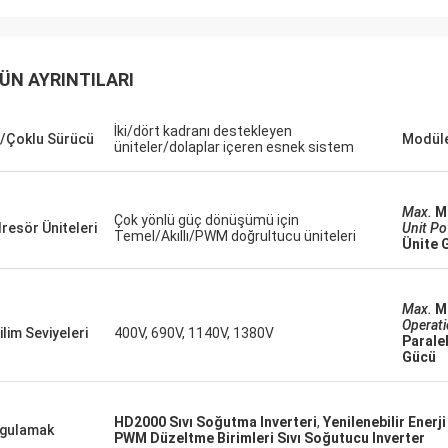
David "Big D" Kowalski
Emily Wh
LC üniteleri ve HMI'lar için
Hassas bir test ortamı i
miz sipariş, hatasız bir şekilde
gürültülü bir mil motorun
ÜN AYRINTILARI
ndı ve şaşırtıcı bir hızla gönderildi.
vardı. Satın aldığımız ünit
 entegre ettiğimizden beri, kontrol
sessizliğinde çalışıyor ve
İki/dört kadranı destekleyen
imizin iletişimi daha sağlam.
sağlıyor. Kalitesi, kullan
/Çoklu Sürücü
Modüle
üniteler/dolaplar içeren esnek sistem
kten ve bu bileşenlerin sağlam
markaları geride bırakıyo
mansından etkilendik. Baştan sona
çok daha düşük. Özel uyg
uz bir deneyimdi.
olağanüstü.
Max.
M
Çok yönlü güç dönüşümü için
resör Üniteleri
Unit P
Temel/Akıllı/PWM doğrultucu üniteleri
Ünite 
Max.
M
Operat
ilim Seviyeleri
400V, 690V, 1140V, 1380V
Parale
Gücü
HD2000 Sıvı Soğutma Inverteri
,
Yenilenebilir Enerj
gulamak
PWM Düzeltme Birimleri Sıvı Soğutucu Inverter