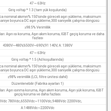
47 ~ 63Hz
Giriş voltajı * 1.3 (tam yük koşulunda)
ca nominal akımın% 150'sinde göreceli aşırı yükleme, maksimum
 saniye boyunca DC aşırı yükleme,300 saniyelik çalışma döngüsü
≥98.5% Verimlilik
rı: Aşırı ısı koruma, Aşırı akım koruma, IGBT geçiş koruma ve daha
fazlası
4380V~480V,6500V~690V,91 140V, A: 1380V
47 ~ 63Hz
Giriş voltajı * 1.5 (Ad koşullarında)
ca nominal akımın% 150'sinde göreceli aşırı yükleme, maksimum
 saniye boyunca DC aşırı yükleme,300 saniyelik çalışma döngüsü
≥98% verimlilik (LCL filtre ünitesi dahil)
Düzenlenebilir (Fabrika ayarları 1)
rı: Aşırı ısınma koruma, Aşırı akım koruma, Aşırı yük koruma, IGBT
geçiş koruma ve daha fazlası.
0Vdc 780Vdc,6550Vdc~1100Vdc,9488Vdc 2200Vdc,
A:1488Vdc~2200Vdc