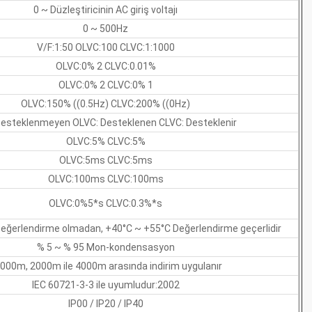
0 ~ Düzleştiricinin AC giriş voltajı
0 ~ 500Hz
V/F:1:50 OLVC:100 CLVC:1:1000
OLVC:0% 2 CLVC:0.01%
OLVC:0% 2 CLVC:0% 1
OLVC:150% ((0.5Hz) CLVC:200% ((0Hz)
Desteklenmeyen OLVC: Desteklenen CLVC: Desteklenir
OLVC:5% CLVC:5%
OLVC:5ms CLVC:5ms
OLVC:100ms CLVC:100ms
OLVC:0%5*s CLVC:0.3%*s
eğerlendirme olmadan, +40°C ~ +55°C Değerlendirme geçerlidir
% 5 ~ % 95 Mon-kondensasyon
000m, 2000m ile 4000m arasında indirim uygulanır
IEC 60721-3-3 ile uyumludur:2002
IP00 / IP20 / IP40