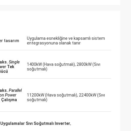
ite
Jake Miller
çin düşük
Montaj hattımızdaki kritik bir VFD değişimi
a ihtiyacımız
için inverters-vfd.com'a bir şans verdik.
e fısıltı
Ürün sadece mükemmel bir eşleşme
 tutarlı tork
olmakla kalmadı, aynı zamanda önceki
Uygulama esnekliğine ve kapsamlı sistem
dığımız bazı büyük
tedarikçimizden daha uygun fiyatlıydı.
r tasarım
entegrasyonuna olanak tanır
r ve maliyeti de
İstikrarı, sık sık yaşanan arıza
ulamalar için
sorunlarımızı ortadan kaldırdı. Olağanüstü
bir değer ve endüstriyel bileşenler için
aks.
Single
1400kW (Hava soğutmalı), 2800kW (Sıvı
güvenilir bir ortak.
ower
Tek
soğutmalı)
Gücü
aks.
Parallel
ion Power
11200kW (Hava soğutmalı), 22400kW (Sıvı
l Çalışma
soğutmalı)
i Uygulamalar Sıvı Soğutmalı Inverter
,