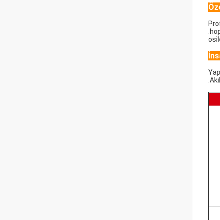
Öze
Pro
.hop
osi
İns
Yapı
.Ak