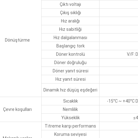
Çıktı voltajı
Çıkış sıklığı
Hız aralığı
Hız sabitliği
Hız dalgalanması
Dönüştürme
Başlangıç tork
Döner kontrolü
V/F: 
Döner doğruluğu
Döner yanıt süresi
Hız yanıt süresi
Dinamik hız düşüş eşdeğeri
Sıcaklık
-15°C ~ +40°C D
Çevre koşulları
Nemlilik
Yükseklik
≤4
Titreme karşı performans
Koruma seviyesi