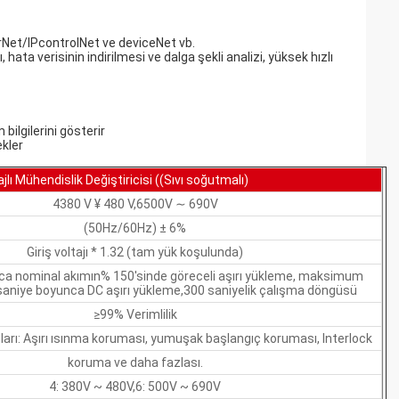
Net/lPcontrolNet ve deviceNet vb.
 hata verisinin indirilmesi ve dalga şekli analizi, yüksek hızlı
bilgilerini gösterir
ekler
lı Mühendislik Değiştiricisi ((Sıvı soğutmalı)
4380 V ¥ 480 V,6500V ∼ 690V
(50Hz/60Hz) ± 6%
Giriş voltajı * 1.32 (tam yük koşulunda)
ca nominal akımın% 150'sinde göreceli aşırı yükleme, maksimum
 saniye boyunca DC aşırı yükleme,300 saniyelik çalışma döngüsü
≥99% Verimlilik
arı: Aşırı ısınma koruması, yumuşak başlangıç koruması, Interlock
koruma ve daha fazlası.
4: 380V ~ 480V,6: 500V ~ 690V