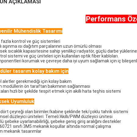
ÜN AÇIKLAMASI
Performans Özel
enilir Mühendislik Tasarımı
 fazla kontrol ve güç sistemleri
zlı aşınma ısı dağıtım parçalarının uzun ömürlü olması
sek sıcaklık kapasitesine sahip yenilikçi radyatör, güçlü darbe yüklerine
rol sistemi ve güç üniteleri için kullanılan optik fiber kabloları.
ponentleri korumak ve çevreye daha iyi uyum sağlamak için iç bileşenler
üler tasarım kolay bakım için
l aletler gerekmediği için kolay bakım
 modüllerin ön taraftan bakımının sağlanması
aları hızlı bir şekilde tespit etmek için akıllı hata teşhis sistemi
ksek Uyumluluk
ki/dört çeyreği olan birimler/kabine şeklinde tek/çoklu tahrik sistemi
msel düzleyici üniteleri: Temel/Akıllı/PWM düzleyici ünitesi
ü şebeke uyarlanabilirliği, şebeke geniş giriş aralığını destekler
 60721 sınıfı 3M5 mekanik koşullar altında normal çalışma
m mekanik tasarımlar