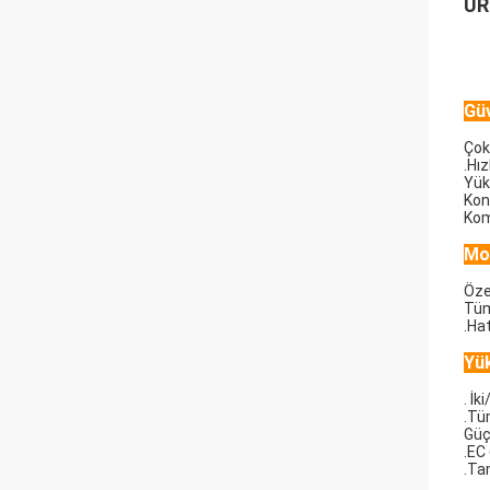
ÜR
Güv
Çok
.Hı
Yük
Kont
Kom
Mod
Öze
Tüm
.Hat
Yü
. İ
.Tü
Güçl
.EC
.Ta