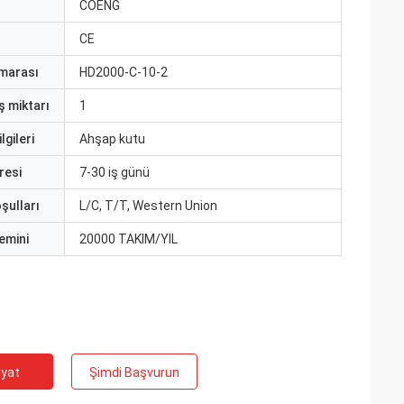
ı
COENG
CE
marası
HD2000-C-10-2
ş miktarı
1
lgileri
Ahşap kutu
resi
7-30 iş günü
şulları
L/C, T/T, Western Union
emini
20000 TAKIM/YIL
iyat
Şimdi Başvurun