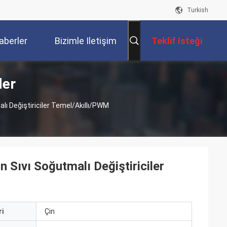
Turkish
aberler
Bizimle Iletişim
Teklif Isteği
ler
Kur
alı Değiştiriciler Temel/Akıllı/PWM
n Sıvı Soğutmalı Değiştiriciler
i
Çin