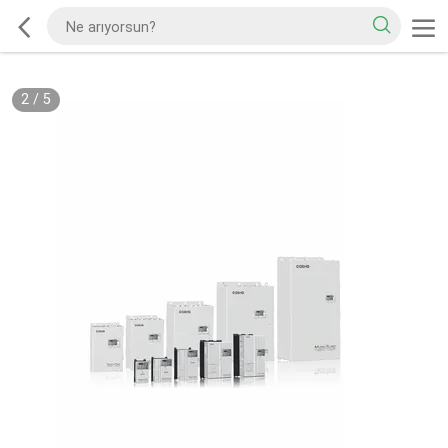
2
/
5