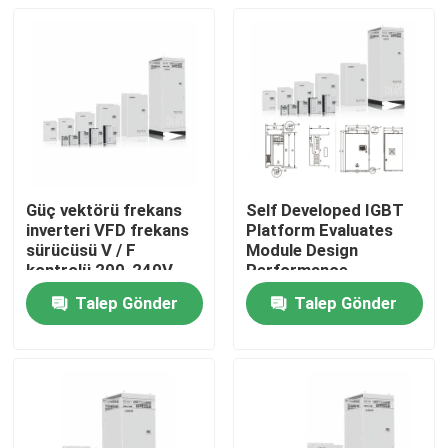
Güç vektörü frekans
Self Developed IGBT
inverteri VFD frekans
Platform Evaluates
sürücüsü V / F
Module Design
kontrolü 200-240V
Performance
1PH / 3PH Giriş Voltajı
Talep Gönder
Talep Gönder
Düşük titreşim
Evde
Ürün
Videolar