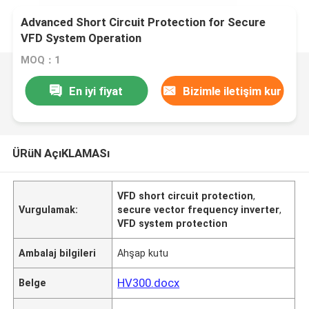
Advanced Short Circuit Protection for Secure
VFD System Operation
MOQ：1
En iyi fiyat
Bizimle iletişim kur
ÜRüN AçıKLAMASı
VFD short circuit protection
,
Vurgulamak:
secure vector frequency inverter
,
VFD system protection
Ambalaj bilgileri
Ahşap kutu
HV300.docx
Belge