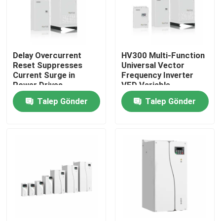
Hakkımızda
Delay Overcurrent
HV300 Multi-Function
Fabrika turu
Reset Suppresses
Universal Vector
Current Surge in
Frequency Inverter
Power Drives
VFD Variable
Kalite Kontrolü
Frequency Drive AC
Talep Gönder
Talep Gönder
Drive
Bizimle İletişim
Haberler
Bir İndirim İste
VFD Değişken Frekans Sürücüsü