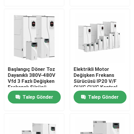
Hakkımızda
Fabrika turu
Kalite Kontrolü
Başlangıç Döner Toz
Elektrikli Motor
Bizimle İletişim
Dayanıklı 380V-480V
Değişken Frekans
Vfd 3 Fazlı Değişken
Sürücüsü IP20 V/F
Frekanslı Sürücü
OLVC CLVC Kontrol
Haberler
Kabine Sistemi
Anti Loosening İp
Talep Gönder
Talep Gönder
Koruması
Bir İndirim İste
VFD Değişken Frekans Sürücüsü