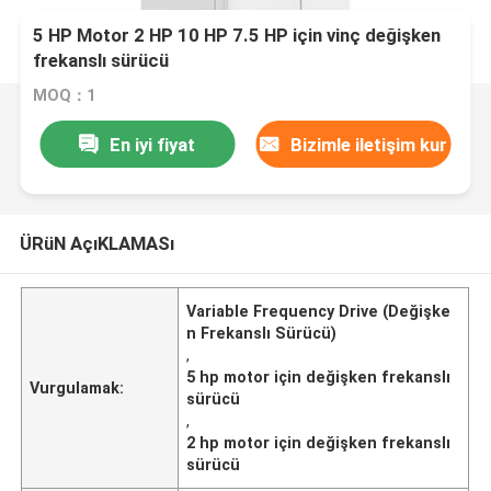
5 HP Motor 2 HP 10 HP 7.5 HP için vinç değişken
frekanslı sürücü
MOQ：1
En iyi fiyat
Bizimle iletişim kur
ÜRüN AçıKLAMASı
Variable Frequency Drive (Değişke
n Frekanslı Sürücü)
,
5 hp motor için değişken frekanslı
Vurgulamak:
sürücü
,
2 hp motor için değişken frekanslı
sürücü