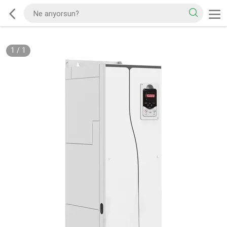
1
/
1