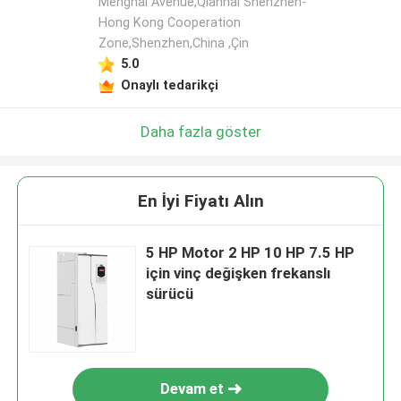
Menghai Avenue,Qianhai Shenzhen-
Hong Kong Cooperation
Zone,Shenzhen,China ,Çin
5.0
Onaylı tedarikçi
Daha fazla göster
En İyi Fiyatı Alın
5 HP Motor 2 HP 10 HP 7.5 HP
için vinç değişken frekanslı
sürücü
Devam et