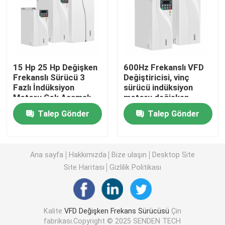
Değişken Frekans Dönüştürücü
Vektör Frekans İnvertörü
15 Hp 25 Hp Değişken
600Hz Frekanslı VFD
Frekanslı Sürücü 3
Değiştiricisi, vinç
Fazlı İndüksiyon
sürücü indüksiyon
VFD Frekans İnvertörü
Motoru Çok Aşamalı
motoru değişken
Hız Ayarları S Eğri
frekanslı sürücü için
Talep Gönder
Talep Gönder
Hızlandırma
Frekans Sürücü İnvertörü
Variable Frequency Drive for Crane (Kran için değişken 
Ana sayfa
Hakkımızda
Bize ulaşın
Desktop Site
Site Haritası
Gizlilik Politikası
Yenilenebilir Enerji Depolama EV Şarj İstasyonu
Kalite
VFD Değişken Frekans Sürücüsü
Çin
Güneş Optimize Edici
fabrikası.Copyright © 2025 SENDEN TECH