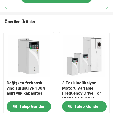
Önerilen Ürünler
Evde
Değişken frekanslı
3 Fazlı İndüksiyon
vinç sürüşü ve 180%
Motoru Variable
aşırı yük kapasitesi
Frequency Drive For
Ürün
Crane Ac S Kavis
Hızlandırma Gecikme
Talep Gönder
Talep Gönder
Videolar