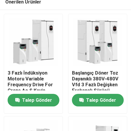
Önerilen Ürünler
3 Fazlı İndüksiyon
Başlangıç Döner Toz
Motoru Variable
Dayanıklı 380V-480V
Frequency Drive For
Vfd 3 Fazlı Değişken
Crane Ac S Kavis
Frekanslı Sürücü
Evde
Hızlandırma Gecikme
Kabine Sistemi
Talep Gönder
Talep Gönder
Ürün
Videolar