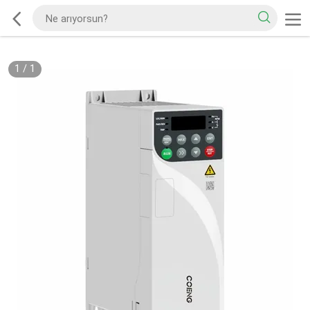
1
/
1