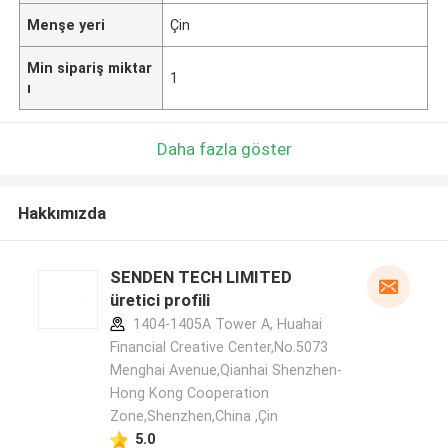
Menşe yeri
Çin
Min sipariş miktar
1
ı
Daha fazla göster
Hakkımızda
SENDEN TECH LIMITED
üretici profili
1404-1405A Tower A, Huahai
Financial Creative Center,No.5073
Menghai Avenue,Qianhai Shenzhen-
Hong Kong Cooperation
Zone,Shenzhen,China ,Çin
5.0