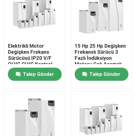
Hakkımızda
Fabrika turu
Elektrikli Motor
15 Hp 25 Hp Değişken
Değişken Frekans
Frekanslı Sürücü 3
Kalite Kontrolü
Sürücüsü IP20 V/F
Fazlı İndüksiyon
OLVC CLVC Kontrol
Motoru Çok Aşamalı
Anti Loosening İp
Hız Ayarları S Eğri
Talep Gönder
Talep Gönder
Bizimle İletişim
Koruması
Hızlandırma
Haberler
Bir İndirim İste
VFD Değişken Frekans Sürücüsü