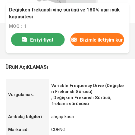
Değişken frekanslı vinç sürüşü ve 180% aşırı yük
kapasitesi
MOQ：1
En iyi fiyat
Bizimle iletişim kur
ÜRüN AçıKLAMASı
Variable Frequency Drive (Değişke
n Frekanslı Sürücü)
Vurgulamak:
,
Değişken Frekanslı Sürücü
,
frekans sürücüsü
Ambalaj bilgileri
ahşap kasa
Marka adı
COENG