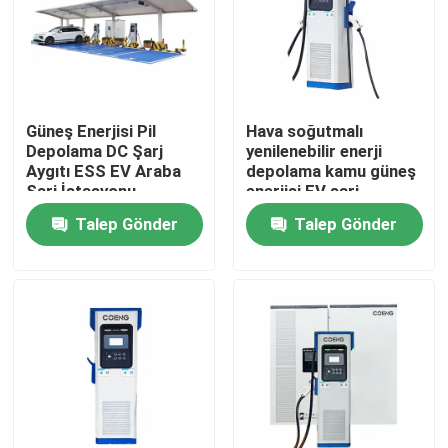
Hakkımızda
Fabrika turu
Güneş Enerjisi Pil
Hava soğutmalı
Depolama DC Şarj
yenilenebilir enerji
Aygıtı ESS EV Araba
depolama kamu güneş
Kalite Kontrolü
Şarj İstasyonu
enerjisi EV şarj
Taşınabilir
istasyonu akıllı geniş
Talep Gönder
Talep Gönder
DC
Bizimle İletişim
Haberler
Bir İndirim İste
VFD Değişken Frekans Sürücüsü