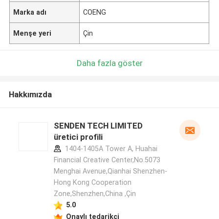
Marka adı
COENG
Menşe yeri
Çin
Daha fazla göster
Hakkımızda
SENDEN TECH LIMITED
üretici profili
1404-1405A Tower A, Huahai
Financial Creative Center,No.5073
Menghai Avenue,Qianhai Shenzhen-
Hong Kong Cooperation
Zone,Shenzhen,China ,Çin
5.0
Onaylı tedarikçi