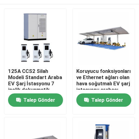
125A CCS2 Silah
Koruyucu fonksiyonları
Modeli Standart Araba
ve Ethernet ağları olan
EV Şarj İstasyonu 7
hava soğutmalı EV şarj
inçlik dokunmatik
istasyonu arabası
ekranla
Evde
Talep Gönder
Talep Gönder
Ürün
Videolar