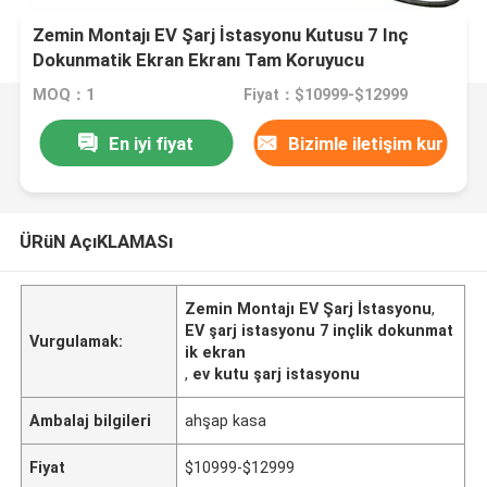
Zemin Montajı EV Şarj İstasyonu Kutusu 7 Inç
Dokunmatik Ekran Ekranı Tam Koruyucu
MOQ：1
Fiyat：$10999-$12999
En iyi fiyat
Bizimle iletişim kur
ÜRüN AçıKLAMASı
Zemin Montajı EV Şarj İstasyonu
,
EV şarj istasyonu 7 inçlik dokunmat
Vurgulamak:
ik ekran
,
ev kutu şarj istasyonu
Ambalaj bilgileri
ahşap kasa
Fiyat
$10999-$12999