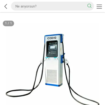
1
/
1