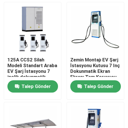
125A CCS2 Silah
Zemin Montajı EV Şarj
Modeli Standart Araba
İstasyonu Kutusu 7 Inç
EV Şarj İstasyonu 7
Dokunmatik Ekran
inçlik dokunmatik
Ekranı Tam Koruyucu
ekranla
Talep Gönder
Talep Gönder
Evde
Ürün
Videolar