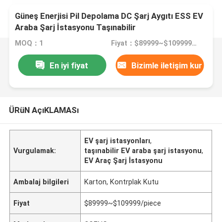
Güneş Enerjisi Pil Depolama DC Şarj Aygıtı ESS EV
Araba Şarj İstasyonu Taşınabilir
MOQ：1
Fiyat：$89999~$109999/piece
En iyi fiyat
Bizimle iletişim kur
ÜRüN AçıKLAMASı
EV şarj istasyonları
,
Vurgulamak:
taşınabilir EV araba şarj istasyonu
,
EV Araç Şarj İstasyonu
Ambalaj bilgileri
Karton, Kontrplak Kutu
Fiyat
$89999~$109999/piece