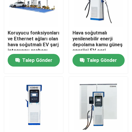
Hakkımızda
Koruyucu fonksiyonları
Hava soğutmalı
Fabrika turu
ve Ethernet ağları olan
yenilenebilir enerji
hava soğutmalı EV şarj
depolama kamu güneş
istasyonu arabası
enerjisi EV şarj
Kalite Kontrolü
istasyonu akıllı geniş
Talep Gönder
Talep Gönder
DC
Bizimle İletişim
Haberler
Bir İndirim İste
VFD Değişken Frekans Sürücüsü