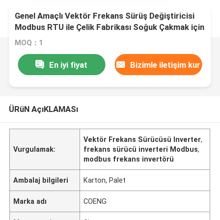
Genel Amaçlı Vektör Frekans Sürüş Değiştiricisi
Modbus RTU ile Çelik Fabrikası Soğuk Çakmak için
Geniş Sıcaklık Aralığı
MOQ：1
En iyi fiyat
Bizimle iletişim kur
ÜRüN AçıKLAMASı
Vektör Frekans Sürücüsü Inverter
,
Vurgulamak:
frekans sürücü inverteri Modbus
,
modbus frekans invertörü
Ambalaj bilgileri
Karton, Palet
Marka adı
COENG