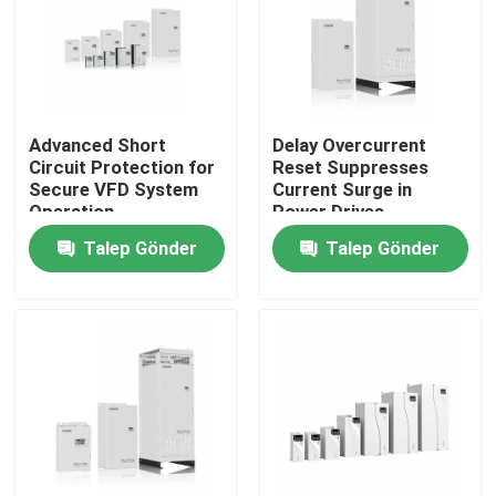
Hakkımızda
Fabrika turu
Advanced Short
Delay Overcurrent
Circuit Protection for
Reset Suppresses
Secure VFD System
Current Surge in
Kalite Kontrolü
Operation
Power Drives
Talep Gönder
Talep Gönder
Bizimle İletişim
Haberler
Bir İndirim İste
VFD Değişken Frekans Sürücüsü