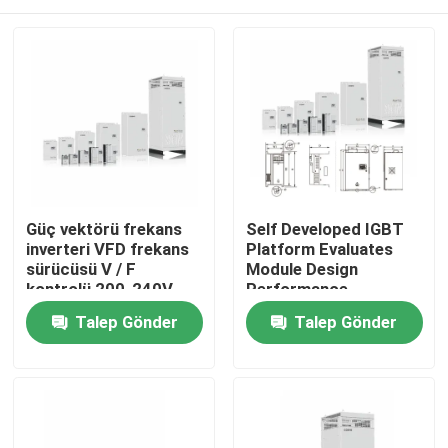
Güç vektörü frekans
Self Developed IGBT
inverteri VFD frekans
Platform Evaluates
sürücüsü V / F
Module Design
kontrolü 200-240V
Performance
1PH / 3PH Giriş Voltajı
Evde
Talep Gönder
Talep Gönder
Düşük titreşim
Ürün
Videolar