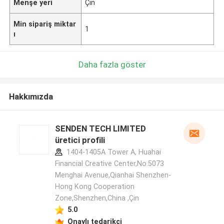
Menşe yeri
Çin
Min sipariş miktar
1
ı
Daha fazla göster
Hakkımızda
SENDEN TECH LIMITED
üretici profili
1404-1405A Tower A, Huahai
Financial Creative Center,No.5073
Menghai Avenue,Qianhai Shenzhen-
Hong Kong Cooperation
Zone,Shenzhen,China ,Çin
5.0
Onaylı tedarikçi