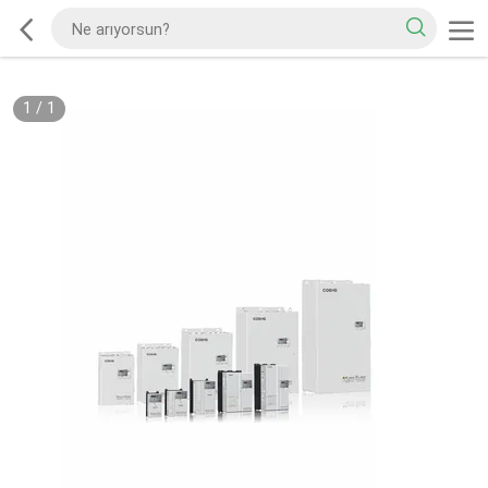
1
/
1