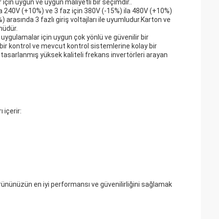
 için uygun ve uygun maliyetli bir seçimdir..
la 240V (+10%) ve 3 faz için 380V (-15%) ila 480V (+10%)
) arasında 3 fazlı giriş voltajları ile uyumludur.Karton ve
nüdür.
uygulamalar için uygun çok yönlü ve güvenilir bir
bir kontrol ve mevcut kontrol sistemlerine kolay bir
asarlanmış yüksek kaliteli frekans invertörleri arayan
içerir:
rününüzün en iyi performansı ve güvenilirliğini sağlamak