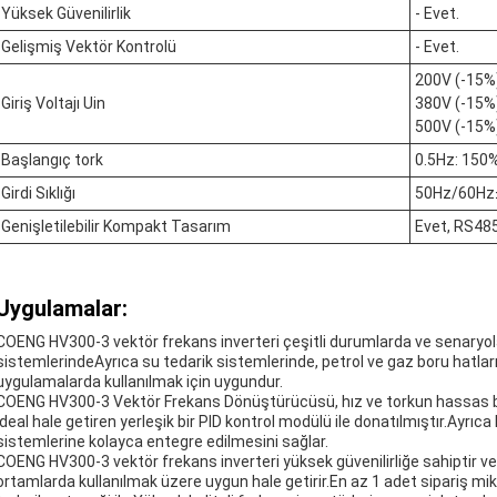
Yüksek Güvenilirlik
- Evet.
Gelişmiş Vektör Kontrolü
- Evet.
200V (-15%
Giriş Voltajı Uin
380V (-15%
500V (-15%
Başlangıç tork
0.5Hz: 150
Girdi Sıklığı
50Hz/60H
Genişletilebilir Kompakt Tasarım
Evet, RS485
Uygulamalar:
COENG HV300-3 vektör frekans inverteri çeşitli durumlarda ve senaryol
sistemlerindeAyrıca su tedarik sistemlerinde, petrol ve gaz boru hatları
uygulamalarda kullanılmak için uygundur.
COENG HV300-3 Vektör Frekans Dönüştürücüsü, hız ve torkun hassas bir
ideal hale getiren yerleşik bir PID kontrol modülü ile donatılmıştır.Ayrı
sistemlerine kolayca entegre edilmesini sağlar.
COENG HV300-3 vektör frekans inverteri yüksek güvenilirliğe sahiptir ve
ortamlarda kullanılmak üzere uygun hale getirir.En az 1 adet sipariş mik