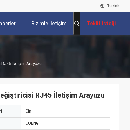
Turkish
aberler
Bizimle Iletişim
Teklif Isteği
Kur
i RJ45 İletişim Arayüzü
ğiştiricisi RJ45 İletişim Arayüzü
i
Çin
ı
COENG