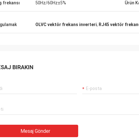
iş frekansı
50Hz/60Hz±5%
Ürün K
gulamak
OLVC vektör frekans inverteri
,
RJ45 vektör frekans
SAJ BIRAKIN
Mesaj Gönder