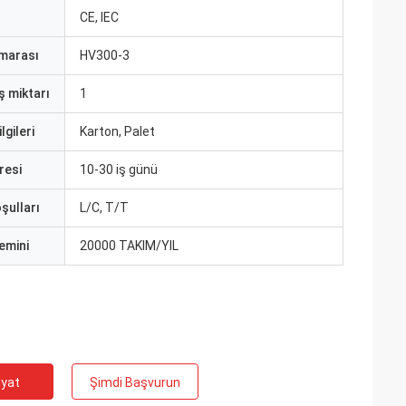
CE, IEC
marası
HV300-3
ş miktarı
1
lgileri
Karton, Palet
resi
10-30 iş günü
şulları
L/C, T/T
emini
20000 TAKIM/YIL
iyat
Şimdi Başvurun