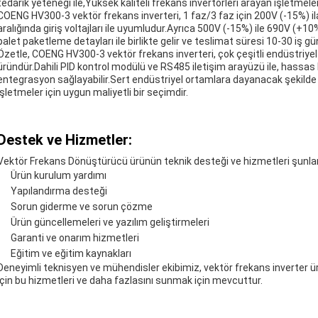
tedarik yeteneği ile,Yüksek kaliteli frekans invertörleri arayan işletmeler
COENG HV300-3 vektör frekans inverteri, 1 faz/3 faz için 200V (-15%) i
aralığında giriş voltajları ile uyumludur.Ayrıca 500V (-15%) ile 690V (+10%
palet paketleme detayları ile birlikte gelir ve teslimat süresi 10-30 iş gü
Özetle, COENG HV300-3 vektör frekans inverteri, çok çeşitli endüstriyel 
üründür.Dahili PID kontrol modülü ve RS485 iletişim arayüzü ile, hassas 
entegrasyon sağlayabilir.Sert endüstriyel ortamlara dayanacak şekilde t
işletmeler için uygun maliyetli bir seçimdir.
Destek ve Hizmetler:
Vektör Frekans Dönüştürücü ürünün teknik desteği ve hizmetleri şunları 
Ürün kurulum yardımı
Yapılandırma desteği
Sorun giderme ve sorun çözme
Ürün güncellemeleri ve yazılım geliştirmeleri
Garanti ve onarım hizmetleri
Eğitim ve eğitim kaynakları
Deneyimli teknisyen ve mühendisler ekibimiz, vektör frekans inverter ü
için bu hizmetleri ve daha fazlasını sunmak için mevcuttur.