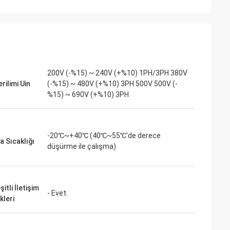
ite
Jake Miller
çin düşük
Montaj hattımızdaki kritik bir VFD değişimi
a ihtiyacımız
için inverters-vfd.com'a bir şans verdik.
e fısıltı
Ürün sadece mükemmel bir eşleşme
 tutarlı tork
olmakla kalmadı, aynı zamanda önceki
dığımız bazı büyük
tedarikçimizden daha uygun fiyatlıydı.
200V (-%15) ~ 240V (+%10) 1PH/3PH 380V
r ve maliyeti de
İstikrarı, sık sık yaşanan arıza
erilimi Uin
(-%15) ~ 480V (+%10) 3PH 500V 500V (-
ulamalar için
sorunlarımızı ortadan kaldırdı. Olağanüstü
%15) ~ 690V (+%10) 3PH
bir değer ve endüstriyel bileşenler için
güvenilir bir ortak.
-20℃~+40℃ (40℃~55℃'de derece
a Sıcaklığı
düşürme ile çalışma)
itli İletişim
- Evet.
kleri