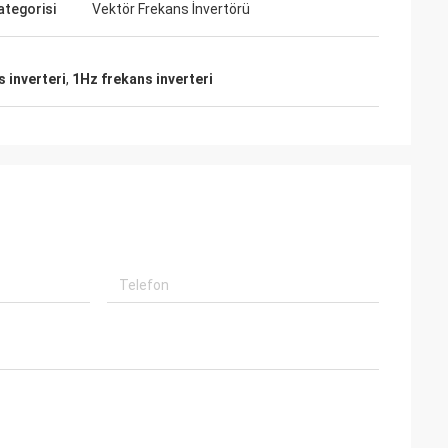
ategorisi
Vektör Frekans İnvertörü
 inverteri
,
1Hz frekans inverteri