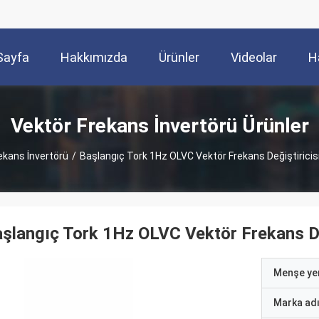
Sayfa
Hakkımızda
Ürünler
Videolar
H
Vektör Frekans İnvertörü Ürünler
ekans İnvertörü
/
Başlangıç Tork 1Hz OLVC Vektör Frekans Değiştiricis
şlangıç Tork 1Hz OLVC Vektör Frekans De
Menşe yer
Marka ad