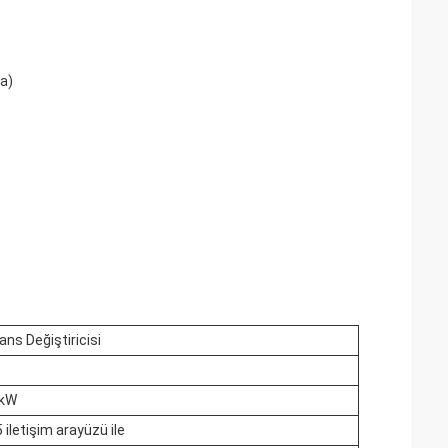
a)
ans Değiştiricisi
0kW
 iletişim arayüzü ile