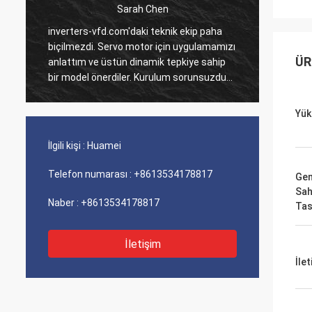
Sarah Chen
i
inverters-vfd.com'daki teknik ekip paha
Çoklu P
biçilmezdi. Servo motor için uygulamamızı
verdiği
ÜR
anlattım ve üstün dinamik tepkiye sahip
tamamla
bir model önerdiler. Kurulum sorunsuzdu
Bunları
ve hassasiyet döngü sürelerimizi
sistem
iyileştirdi. Uzman rehberliği ve yüksek
Lojisti
Yük
performanslı bir ürün!
perfor
soruns
İlgili kişi :
Huamei
Telefon numarası :
+8613534178817
Geni
Sah
Naber :
+8613534178817
Tas
İletişim
İle