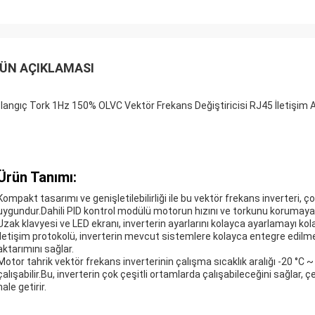
ÜN AÇIKLAMASI
langıç Tork 1Hz 150% OLVC Vektör Frekans Değiştiricisi RJ45 İletişim A
Ürün Tanımı:
Kompakt tasarımı ve genişletilebilirliği ile bu vektör frekans inverteri, 
uygundur.Dahili PID kontrol modülü motorun hızını ve torkunu korumaya ya
Uzak klavyesi ve LED ekranı, inverterin ayarlarını kolayca ayarlamayı ko
iletişim protokolü, inverterin mevcut sistemlere kolayca entegre edilmesi
aktarımını sağlar.
Motor tahrik vektör frekans inverterinin çalışma sıcaklık aralığı -20 °C ~
çalışabilir.Bu, inverterin çok çeşitli ortamlarda çalışabileceğini sağlar,
hale getirir.