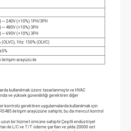
) ~ 240V (+10%) 1PH/3PH
) ~ 480V (+10%) 3PH
) ~ 690V (+10%) 3PH
% (OLVC), 1Hz: 150% (OLVC)
z±5%
 iletişim arayüzü ile
arda kullanılmak üzere tasarlanmıştır.ve HVAC
nda ve yüksek güvenilirliği gerektiren diğer
 kontrolü gerektiren uygulamalarda kullanılmak için
ca RS485 iletişim arayüzüne sahiptir, bu da mevcut kontrol
 uzun bir hizmet ömrüne sahiptir.Çeşitli endüstriyel
tarı ile L/C ve T/T ödeme şartları ve yılda 20000 set