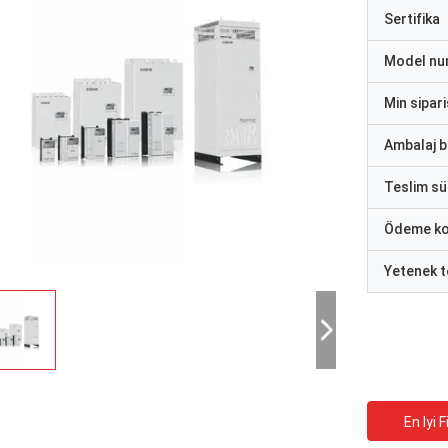
Sertifika
Model nu
Min sipari
Ambalaj bi
Teslim sü
Ödeme ko
Yetenek t
En Iyi F