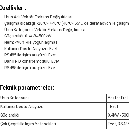
Özellikleri:
Ürün Adı: Vektör Frekans Değiştiricisi
Çalışma sıcaklığı: -20°C~+40°C (40°C~55°C'de deratasyon ile çalışm
Ürün Kategorisi: Vektör Frekans Değiştiricisi
Güç aralığı: 0.4kW~500kW
Nem: <90% RH, yoğunlaşmaz
Kullanıcı Dostu Arayüzü: Evet
RS485 iletişim arayüzü: Evet
Dahili PID kontrol modülü: Evet
RS485 iletişim arayüzü: Evet
Teknik parametreler:
Ürün Kategorisi
Vektör Frek
Kullanıcı Dostu Arayüzü
- Evet.
Güç aralığı
0.4kW~50
Çok Çeşitli İletişim Yetenekleri
Evet, RS485