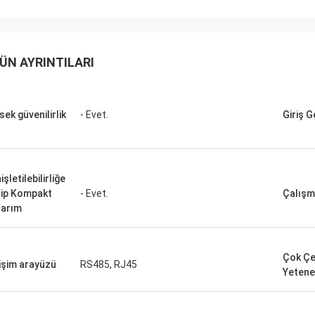
David "Big D" Kowalski
Emily Wh
LC üniteleri ve HMI'lar için
Hassas bir test ortamı i
miz sipariş, hatasız bir şekilde
gürültülü bir mil motorun
ÜN AYRINTILARI
ndı ve şaşırtıcı bir hızla gönderildi.
vardı. Satın aldığımız ünit
 entegre ettiğimizden beri, kontrol
sessizliğinde çalışıyor ve
imizin iletişimi daha sağlam.
sağlıyor. Kalitesi, kullan
kten ve bu bileşenlerin sağlam
markaları geride bırakıyo
sek güvenilirlik
- Evet.
Giriş G
mansından etkilendik. Baştan sona
çok daha düşük. Özel uyg
uz bir deneyimdi.
olağanüstü.
şletilebilirliğe
ip Kompakt
- Evet.
Çalışm
arım
Çok Çeş
tişim arayüzü
RS485, RJ45
Yetene