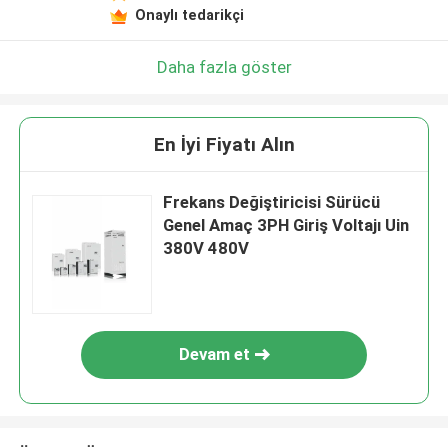
Onaylı tedarikçi
Daha fazla göster
En İyi Fiyatı Alın
Frekans Değiştiricisi Sürücü
Genel Amaç 3PH Giriş Voltajı Uin
380V 480V
Devam et