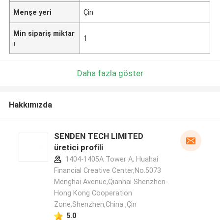
Menşe yeri
Çin
Min sipariş miktar
1
ı
Daha fazla göster
Hakkımızda
SENDEN TECH LIMITED
üretici profili
1404-1405A Tower A, Huahai
Financial Creative Center,No.5073
Menghai Avenue,Qianhai Shenzhen-
Hong Kong Cooperation
Zone,Shenzhen,China ,Çin
5.0