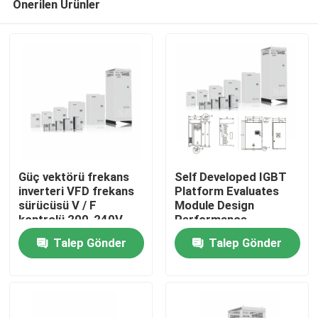
Önerilen Ürünler
Güç vektörü frekans
Self Developed IGBT
inverteri VFD frekans
Platform Evaluates
sürücüsü V / F
Module Design
kontrolü 200-240V
Performance
Evde
1PH / 3PH Giriş Voltajı
Talep Gönder
Talep Gönder
Düşük titreşim
Ürün
Videolar