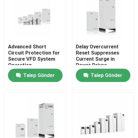
Hakkımızda
Fabrika turu
Advanced Short
Delay Overcurrent
Circuit Protection for
Reset Suppresses
Kalite Kontrolü
Secure VFD System
Current Surge in
Operation
Power Drives
Talep Gönder
Talep Gönder
Bizimle İletişim
Haberler
Bir İndirim İste
VFD Değişken Frekans Sürücüsü