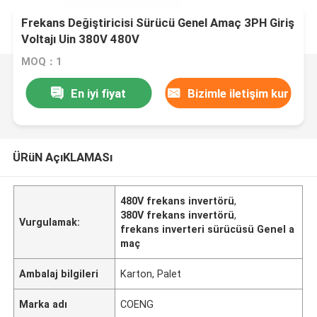
Frekans Değiştiricisi Sürücü Genel Amaç 3PH Giriş
Voltajı Uin 380V 480V
MOQ：1
En iyi fiyat
Bizimle iletişim kur
ÜRüN AçıKLAMASı
480V frekans invertörü
,
380V frekans invertörü
,
Vurgulamak:
frekans inverteri sürücüsü Genel a
maç
Ambalaj bilgileri
Karton, Palet
Marka adı
COENG