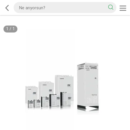
1
/
1