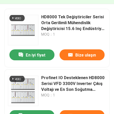
HD8000 Tek Değiştiriciler Serisi
Orta Gerilimli Mühendislik
Değiştiricisi 15.6 Inç Endüstriyel
Dereceli Dokunmatik LCD Ekran
MOQ：1
HMI ile
En iyi fiyat
Bize ulaşın
Profinet IO Desteklenen HD8000
Serisi VFD 3300V Inverter Çıkış
Voltajı ve En Son Soğutma
Sistemi
MOQ：1