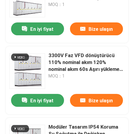
MOQ：1
Hakkımızda
En iyi fiyat
Bize ulaşın
Fabrika turu
Kalite Kontrolü
3300V Faz VFD dönüştürücü
110% nominal akım 120%
nominal akım 60s Aşırı yükleme
Bizimle İletişim
eğrisi
MOQ：1
Haberler
En iyi fiyat
Bize ulaşın
Bir İndirim İste
Modüler Tasarım IP54 Koruma
VFD Değişken Frekans Sürücüsü
Su Soğutma ile Değişken