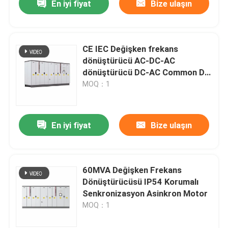
En iyi fiyat
Bize ulaşın
CE IEC Değişken frekans
dönüştürücü AC-DC-AC
dönüştürücü DC-AC Common DC
BUS Formulti Axis Motor Drive
MOQ：1
En iyi fiyat
Bize ulaşın
60MVA Değişken Frekans
Dönüştürücüsü IP54 Korumalı
Senkronizasyon Asinkron Motor
MOQ：1