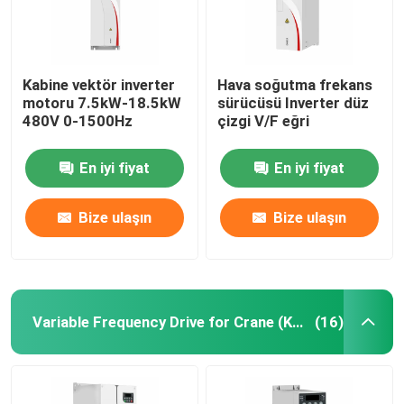
Kabine vektör inverter
Hava soğutma frekans
motoru 7.5kW-18.5kW
sürücüsü Inverter düz
480V 0-1500Hz
çizgi V/F eğri
En iyi fiyat
En iyi fiyat
Bize ulaşın
Bize ulaşın
Variable Frequency Drive for Crane (Kran için değişken frekanslı sürücü)
(16)