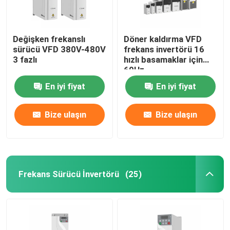
Değişken frekanslı
Döner kaldırma VFD
sürücü VFD 380V-480V
frekans invertörü 16
3 fazlı
hızlı basamaklar için
60Hz
En iyi fiyat
En iyi fiyat
Bize ulaşın
Bize ulaşın
Frekans Sürücü İnvertörü
(25)