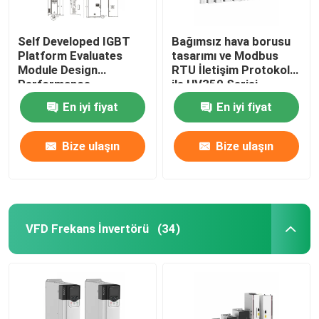
Self Developed IGBT
Bağımsız hava borusu
Platform Evaluates
tasarımı ve Modbus
Module Design
RTU İletişim Protokolü
Performance
ile HV350 Serisi
Inverter
En iyi fiyat
En iyi fiyat
50Hz/60Hz±5% Giriş
Frekansı
Bize ulaşın
Bize ulaşın
VFD Frekans İnvertörü
(34)