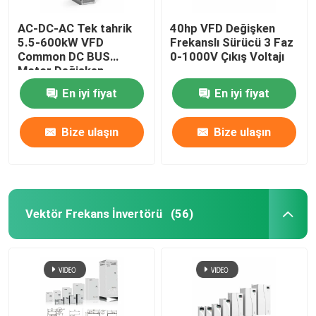
AC-DC-AC Tek tahrik
40hp VFD Değişken
5.5-600kW VFD
Frekanslı Sürücü 3 Faz
Common DC BUS
0-1000V Çıkış Voltajı
Motor Değişken
Frekanslı Taşıma
En iyi fiyat
En iyi fiyat
Bize ulaşın
Bize ulaşın
Vektör Frekans İnvertörü
(56)