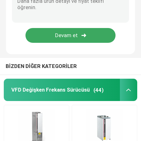
güneş hibrit invertör
BİZDEN DİĞER KATEGORİLER
VFD Değişken Frekans Sürücüsü
(44)