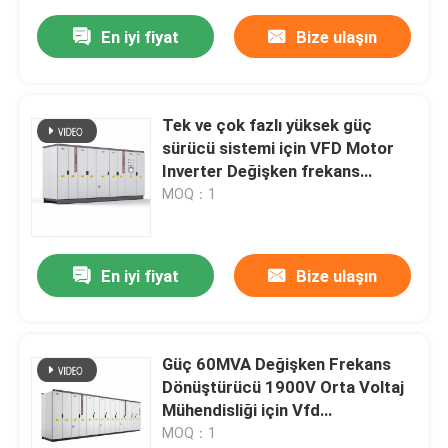
En iyi fiyat
Bize ulaşın
Tek ve çok fazlı yüksek güç
sürücü sistemi için VFD Motor
Inverter Değişken frekans
dönüştürücü
MOQ：1
En iyi fiyat
Bize ulaşın
Güç 60MVA Değişken Frekans
Dönüştürücü 1900V Orta Voltaj
Mühendisliği için Vfd
Dönüştürücü
MOQ：1