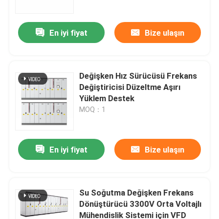
En iyi fiyat
Bize ulaşın
Değişken Hız Sürücüsü Frekans
Değiştiricisi Düzeltme Aşırı
Yüklem Destek
MOQ：1
En iyi fiyat
Bize ulaşın
Evde
Ürün
Su Soğutma Değişken Frekans
Dönüştürücü 3300V Orta Voltajlı
Mühendislik Sistemi için VFD
Videolar