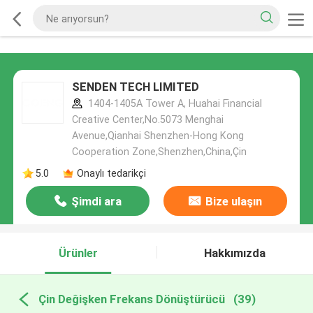
SENDEN TECH LIMITED
1404-1405A Tower A, Huahai Financial
Creative Center,No.5073 Menghai
Avenue,Qianhai Shenzhen-Hong Kong
Cooperation Zone,Shenzhen,China,Çin
5.0
Onaylı tedarikçi
Şimdi ara
Bize ulaşın
Ürünler
Hakkımızda
Çin Değişken Frekans Dönüştürücü
(39)