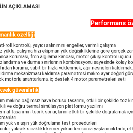
ÜN AÇIKLAMASI
Performans öze
manlık özelliği
nti-roll kontrolü, yayıcı salınımını engeller, verimli çalışma
ız yükle, çalışma hızı ekipman yük değişikliklerine göre gerçek zam
anca koruması, fren algılama kancası, motor çıkışı kontrol uçucu
ızlandırma ve durma sınırlarının kombinasyonu sayesinde kolay 
ıfırdan koruma, sabit bir hızla yüklenmek, ağır nesneleri kaldırmak
aldırma mekanizması kaldırma parametresi makro ayar değeri göre 
ok motorlu anahtarlama, iç destek 4 motor parametreleri seti
ksek güvenilirlik
üm makine bağımsız hava borusu tasarımı, etkili bir şekilde toz kirli
tkili ve doğru termal simülasyon platformu yazılımı
ermal tasarımın teorik sonuçlarını etkili bir şekilde doğrulamak i
pmanları
am yük ve aşırı yük doğrulama test prosedürleri
rünler yüksek sıcaklıklı kemer yükünden sonra yaşlanmaktadır, etkin