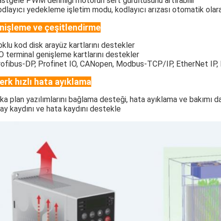
astgele PWM derinliği motorun sert gürültüsünü artırabilir
odlayıcı yedekleme işletim modu, kodlayıcı arızası otomatik olar
nişleme ve çeşitlendirme
oklu kod disk arayüz kartlarını destekler
/O terminal genişleme kartlarını destekler
rofibus-DP, Profinet IO, CANopen, Modbus-TCP/IP, EtherNet IP, E
erk hızlı hata ayıklama
rka plan yazılımlarını bağlama desteği, hata ayıklama ve bakımı da
lay kaydını ve hata kaydını destekle