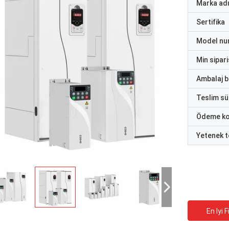
Marka ad
Sertifika
Model nu
Min sipari
Ambalaj bi
Teslim sü
Ödeme ko
Yetenek t
En Iyi F