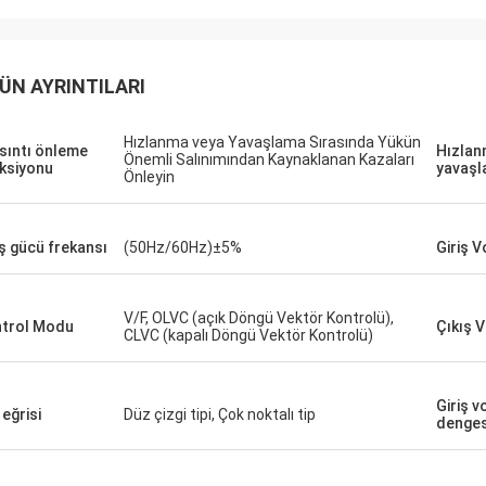
David "Big D" Kowalski
Emily Wh
LC üniteleri ve HMI'lar için
Hassas bir test ortamı i
miz sipariş, hatasız bir şekilde
gürültülü bir mil motorun
ÜN AYRINTILARI
ndı ve şaşırtıcı bir hızla gönderildi.
vardı. Satın aldığımız ünit
 entegre ettiğimizden beri, kontrol
sessizliğinde çalışıyor ve
Hızlanma veya Yavaşlama Sırasında Yükün
imizin iletişimi daha sağlam.
sağlıyor. Kalitesi, kullan
sıntı önleme
Hızlan
Önemli Salınımından Kaynaklanan Kazaları
kten ve bu bileşenlerin sağlam
markaları geride bırakıyo
ksiyonu
yavaşl
Önleyin
mansından etkilendik. Baştan sona
çok daha düşük. Özel uyg
uz bir deneyimdi.
olağanüstü.
iş gücü frekansı
(50Hz/60Hz)±5%
Giriş V
V/F, OLVC (açık Döngü Vektör Kontrolü),
trol Modu
Çıkış V
CLVC (kapalı Döngü Vektör Kontrolü)
Giriş vo
 eğrisi
Düz çizgi tipi, Çok noktalı tip
dengesi