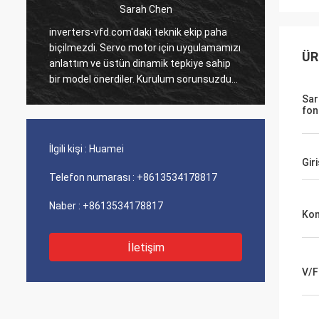
Sarah Chen
i
inverters-vfd.com'daki teknik ekip paha
Çoklu P
biçilmezdi. Servo motor için uygulamamızı
verdiği
ÜR
anlattım ve üstün dinamik tepkiye sahip
tamamla
bir model önerdiler. Kurulum sorunsuzdu
Bunları
ve hassasiyet döngü sürelerimizi
sistem
Sar
iyileştirdi. Uzman rehberliği ve yüksek
Lojisti
fon
performanslı bir ürün!
perfor
soruns
İlgili kişi :
Huamei
Gir
Telefon numarası :
+8613534178817
Naber :
+8613534178817
Kon
İletişim
V/F