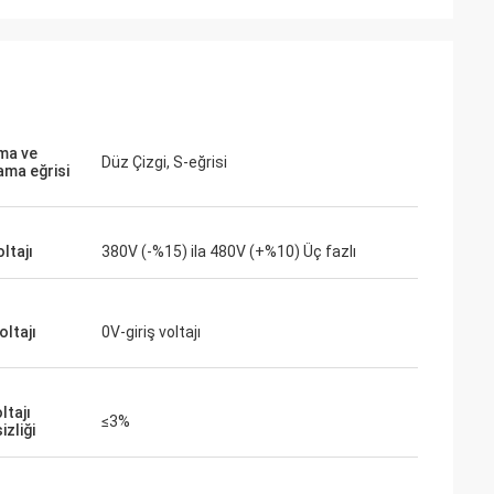
ite
Jake Miller
çin düşük
Montaj hattımızdaki kritik bir VFD değişimi
a ihtiyacımız
için inverters-vfd.com'a bir şans verdik.
e fısıltı
Ürün sadece mükemmel bir eşleşme
 tutarlı tork
olmakla kalmadı, aynı zamanda önceki
dığımız bazı büyük
tedarikçimizden daha uygun fiyatlıydı.
ma ve
Düz Çizgi, S-eğrisi
r ve maliyeti de
İstikrarı, sık sık yaşanan arıza
ama eğrisi
ulamalar için
sorunlarımızı ortadan kaldırdı. Olağanüstü
bir değer ve endüstriyel bileşenler için
güvenilir bir ortak.
oltajı
380V (-%15) ila 480V (+%10) Üç fazlı
oltajı
0V-giriş voltajı
ltajı
≤3%
zliği