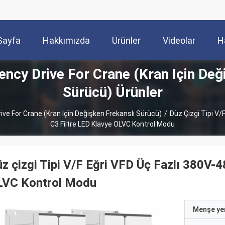
Sayfa
Hakkımızda
Ürünler
Videolar
H
ency Drive For Crane (Kran Için Değ
Sürücü) Ürünler
ive For Crane (Kran Için Değişken Frekanslı Sürücü)
/
Düz Çizgi Tipi V/
C3 Filtre LED Klavye OLVC Kontrol Modu
z çizgi Tipi V/F Eğri VFD Üç Fazlı 380V-4
LVC Kontrol Modu
Menşe yer