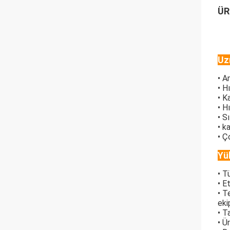
ÜR
Uz
• A
• H
• K
• H
• S
• k
• Ç
Yü
• T
• E
• T
eki
• T
• Ü