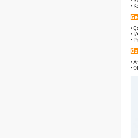
• R
• K
Ge
• Ç
• I
• P
Öz
• A
• O