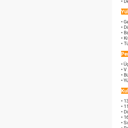
• D
Yü
• G
• D
• B
• K
• T
Pe
• Ü
• V
• B
• Y
Ku
• 1
• 1
• D
• 1
• S