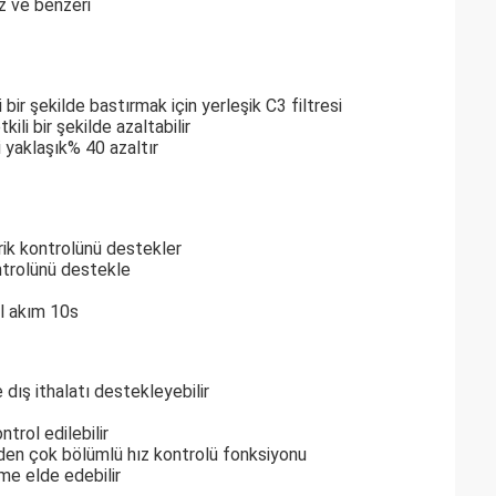
oz ve benzeri
bir şekilde bastırmak için yerleşik C3 filtresi
li bir şekilde azaltabilir
i yaklaşık% 40 azaltır
rik kontrolünü destekler
ntrolünü destekle
al akım 10s
ış ithalatı destekleyebilir
trol edilebilir
nden çok bölümlü hız kontrolü fonksiyonu
me elde edebilir