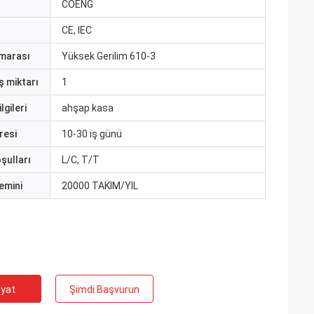
ı
COENG
CE, IEC
marası
Yüksek Gerilim 610-3
ş miktarı
1
lgileri
ahşap kasa
resi
10-30 iş günü
şulları
L/C, T/T
emini
20000 TAKIM/YIL
iyat
Şimdi Başvurun