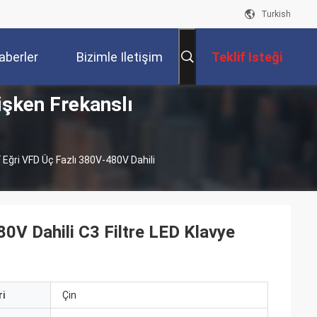
Turkish
aberler
Bizimle Iletişim
Teklif Isteği
işken Frekanslı
Kur
F Eğri VFD Üç Fazlı 380V-480V Dahili
80V Dahili C3 Filtre LED Klavye
i
Çin