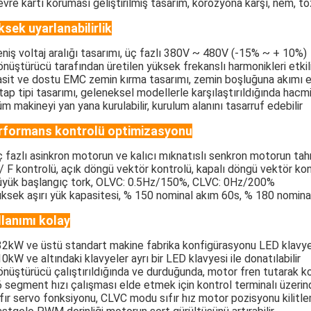
evre kartı koruması geliştirilmiş tasarım, korozyona karşı, nem, t
ksek uyarlanabilirlik
eniş voltaj aralığı tasarımı, üç fazlı 380V ~ 480V (-15% ~ + 10%)
önüştürücü tarafından üretilen yüksek frekanslı harmonikleri etkili 
asit ve dostu EMC zemin kırma tasarımı, zemin boşluğuna akımı etki
itap tipi tasarımı, geleneksel modellerle karşılaştırıldığında hacm
üm makineyi yan yana kurulabilir, kurulum alanını tasarruf edebilir
rformans kontrolü optimizasyonu
ç fazlı asinkron motorun ve kalıcı mıknatıslı senkron motorun tah
 / F kontrolü, açık döngü vektör kontrolü, kapalı döngü vektör ko
üyük başlangıç tork, OLVC: 0.5Hz/150%, CLVC: 0Hz/200%
üksek aşırı yük kapasitesi, % 150 nominal akım 60s, % 180 nomin
llanımı kolay
32kW ve üstü standart makine fabrika konfigürasyonu LED klavye d
10kW ve altındaki klavyeler ayrı bir LED klavyesi ile donatılabilir
önüştürücü çalıştırıldığında ve durduğunda, motor fren tutarak kon
6 segment hızı çalışması elde etmek için kontrol terminalı üzeri
ıfır servo fonksiyonu, CLVC modu sıfır hız motor pozisyonu kilitle