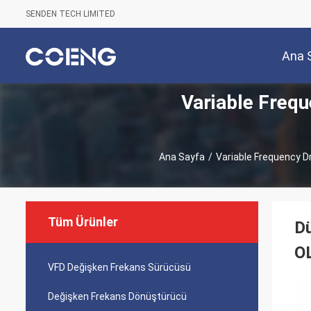
SENDEN TECH LIMITED
Ana 
Variable Frequ
Ana Sayfa
/
Variable Frequency Dr
Tüm Ürünler
Dü
O
VFD Değişken Frekans Sürücüsü
Değişken Frekans Dönüştürücü